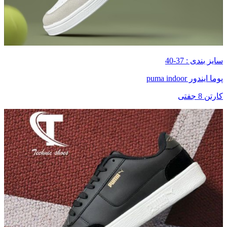
سایز بندی : 37-40
پوما ایندور puma indoor
کارتن 8 جفتی