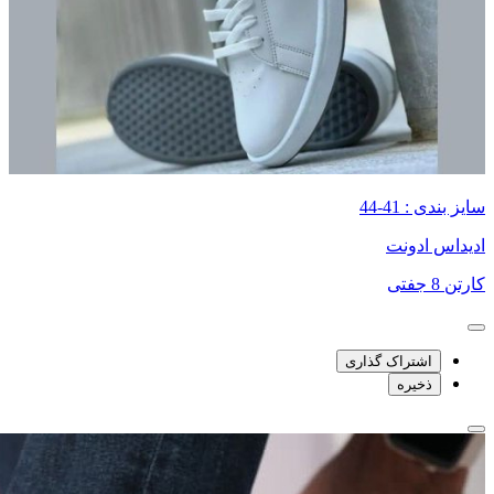
سایز بندی : 41-44
ادیداس ادونت
کارتن 8 جفتی
اشتراک گذاری
ذخیره