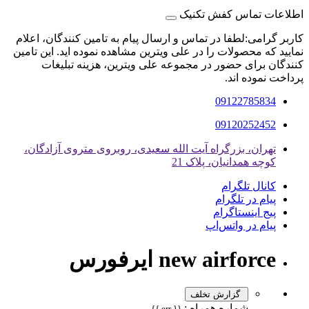
اطلاعات تماس کفش تکنیک
کاربر گرامی:لطفا در تماس و ارسال پیام به تامین کنندگان، اعلام
نمایید که محصولات را در علی ویترین مشاهده نموده اید. این تامین
کنندگان برای حضور در مجموعه علی ویترین، هزینه تبلیغات
پرداخت نموده اند.
09122785834
09120252452
تهران، بزرگراه آیت الله سعیدی، روبروی متروی آزادگان،
کوچه همدانیان، پلاک 21
کانال تلگرام
پیام در تلگرام
پیج اینستاگرام
پیام در واتس‌اپ
new airforce ایرفورس
گزارش تخلف
شماره همراه :
{{ err }}