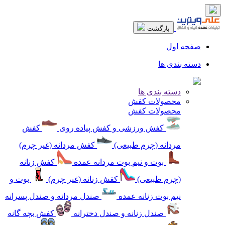
بازگشت
صفحه اول
دسته بندی ها
دسته بندی ها
محصولات کفش
محصولات کفش
کفش ورزشی و کفش پیاده روی
کفش
مردانه (چرم طبیعی)
کفش مردانه (غیر چرم)
بوت و نیم بوت مردانه عمده
کفش زنانه
(چرم طبیعی)
کفش زنانه (غیر چرم)
بوت و
نیم بوت زنانه عمده
صندل مردانه و صندل پسرانه
صندل زنانه و صندل دخترانه
کفش بچه گانه