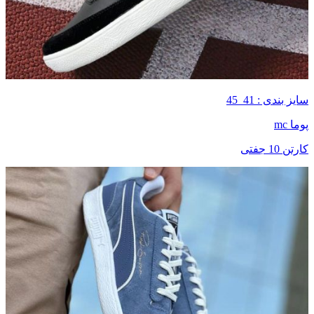
سایز بندی : 41_45
پوما mc
کارتن 10 جفتی