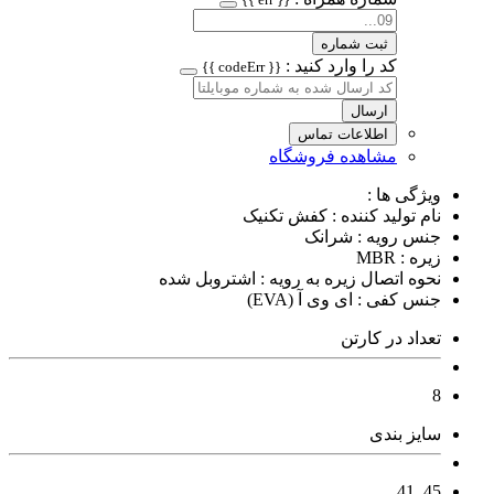
ثبت شماره
کد را وارد کنید :
{{ codeErr }}
ارسال
اطلاعات تماس
مشاهده فروشگاه
ویژگی ها :
نام تولید کننده : کفش تکنیک
جنس رویه : شرانک
زیره : MBR
نحوه اتصال زیره به رویه : اشتروبل شده
جنس کفی : ای وی آ (EVA)
تعداد در کارتن
8
سایز بندی
45_41