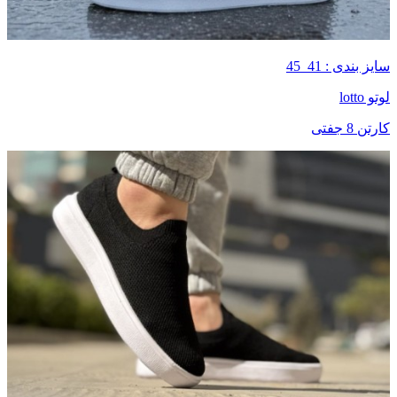
سایز بندی : 41_45
لوتو lotto
کارتن 8 جفتی