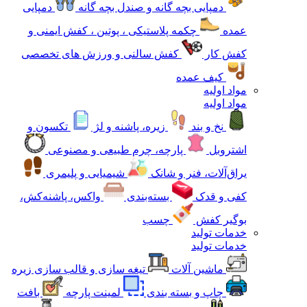
دمپایی بچه گانه و صندل بچه گانه
دمپایی
عمده
چکمه پلاستیکی ، پوتین ، کفش ایمنی و
کفش کار
کفش سالنی و ورزش های تخصصی
کیف عمده
مواد اولیه
مواد اولیه
نخ و بند
زیره، پاشنه و لژ
تکسون و
اشتروبل
پارچه، چرم طبیعی و مصنوعی
یراق‌آلات، فنر و شانک
شیمیایی و پلیمری
کفی و قدک
بسته‌بندی
واکس، پاشنه‌کش،
بوگیر کفش
چسب
خدمات تولید
خدمات تولید
ماشین آلات
تیغه سازی و قالب سازی زیره
چاپ و بسته بندی
لمینت پارچه
بافت