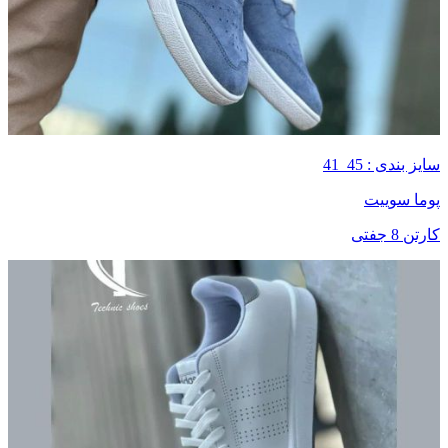
سایز بندی : 45_41
پوما سوییت
کارتن 8 جفتی