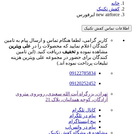
خانه
کفش تکنیک
new airforce ایرفورس
اطلاعات تماس کفش تکنیک
کاربر گرامی، لطفا هنگام تماس و ارسال پیام به تامین
کنندگان اعلام نمایید که محصولات را در
علی ویترین
مشاهده نموده و
تخفیف
دریافت کنید. (این تامین
کنندگان برای حضور در مجموعه علی ویترین هزینه
تبلیغات پرداخت نموده اند.)
09122785834
09120252452
تهران، بزرگراه آیت الله سعیدی، روبروی متروی
آزادگان، کوچه همدانیان، پلاک 21
کانال تلگرام
پیام در تلگرام
پیج اینستاگرام
پیام در واتس‌اپ
مشاهده فروشگاه کفش تکنیک