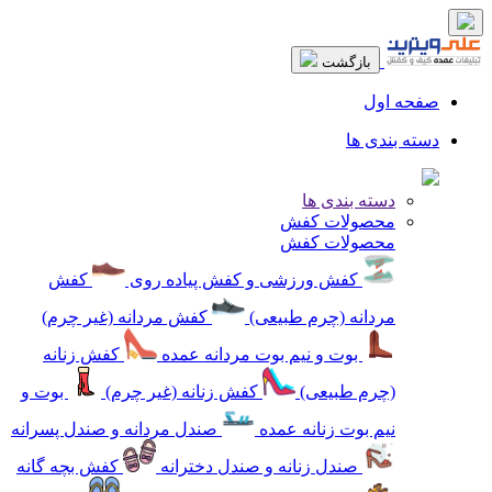
بازگشت
صفحه اول
دسته بندی ها
دسته بندی ها
محصولات کفش
محصولات کفش
کفش ورزشی و کفش پیاده روی
کفش
مردانه (چرم طبیعی)
کفش مردانه (غیر چرم)
بوت و نیم بوت مردانه عمده
کفش زنانه
(چرم طبیعی)
کفش زنانه (غیر چرم)
بوت و
نیم بوت زنانه عمده
صندل مردانه و صندل پسرانه
صندل زنانه و صندل دخترانه
کفش بچه گانه