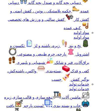
دمپایی بچه گانه و صندل بچه گانه
دمپایی
عمده
چکمه پلاستیکی ، پوتین ، کفش ایمنی و
کفش کار
کفش سالنی و ورزش های تخصصی
کیف عمده
مواد اولیه
مواد اولیه
نخ و بند
زیره، پاشنه و لژ
تکسون و
اشتروبل
پارچه، چرم طبیعی و مصنوعی
یراق‌آلات، فنر و شانک
شیمیایی و پلیمری
کفی و قدک
بسته‌بندی
واکس، پاشنه‌کش،
بوگیر کفش
چسب
خدمات تولید
خدمات تولید
ماشین آلات
تیغه سازی و قالب سازی زیره
چاپ و بسته بندی
لمینت پارچه
بافت