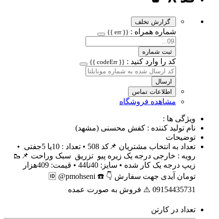
گزارش تخلف
شماره همراه :
{{ err }}
ثبت شماره
کد را وارد کنید :
{{ codeErr }}
ارسال
اطلاعات تماس
مشاهده فروشگاه
ویژگی ها :
نام تولید کننده : کفش محسنی (مشهد)
توضیحات
تعداد به انتخاب مشتریان 📌کد 508 • تعداد : 10یا 5جفتی •
رویه : خارجی درجه یک زیره پیو تزریق سبک وراحت 📌🥾
زیپ درجه یک کار شده • سایز: 40تا44 • قیمت: 409هزار
تومان آیدی جهت سفارش 👇 🆔️ @pmohseni ☎️
09154435731 ⚠️ فروش به صورت عمده
تعداد در کارتن