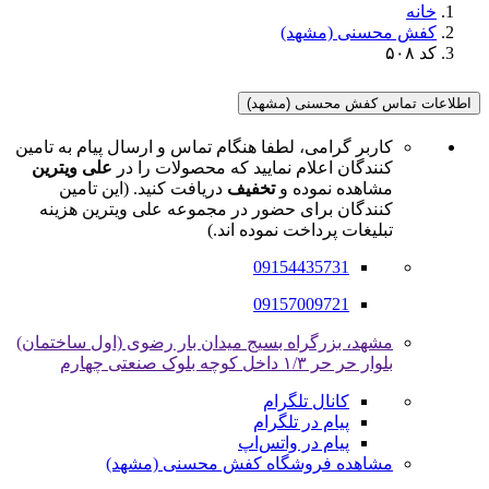
خانه
کفش محسنی (مشهد)
کد ۵۰۸
اطلاعات تماس کفش محسنی (مشهد)
کاربر گرامی، لطفا هنگام تماس و ارسال پیام به تامین
کنندگان اعلام نمایید که محصولات را در
علی ویترین
مشاهده نموده و
تخفیف
دریافت کنید. (این تامین
کنندگان برای حضور در مجموعه علی ویترین هزینه
تبلیغات پرداخت نموده اند.)
09154435731
09157009721
مشهد، بزرگراه بسیج میدان بار رضوی (اول ساختمان)
بلوار حر حر ۱/۳ داخل کوچه بلوک صنعتی چهارم
کانال تلگرام
پیام در تلگرام
پیام در واتس‌اپ
مشاهده فروشگاه کفش محسنی (مشهد)