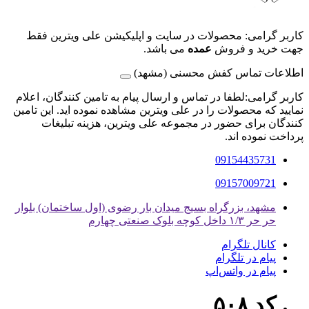
کاربر گرامی: محصولات در سایت و اپلیکیشن علی ویترین فقط
جهت خرید و فروش
عمده
می باشد.
اطلاعات تماس کفش محسنی (مشهد)
کاربر گرامی:لطفا در تماس و ارسال پیام به تامین کنندگان، اعلام
نمایید که محصولات را در علی ویترین مشاهده نموده اید. این تامین
کنندگان برای حضور در مجموعه علی ویترین، هزینه تبلیغات
پرداخت نموده اند.
09154435731
09157009721
مشهد، بزرگراه بسیج میدان بار رضوی (اول ساختمان) بلوار
حر حر ۱/۳ داخل کوچه بلوک صنعتی چهارم
کانال تلگرام
پیام در تلگرام
پیام در واتس‌اپ
کد ۵۰۸