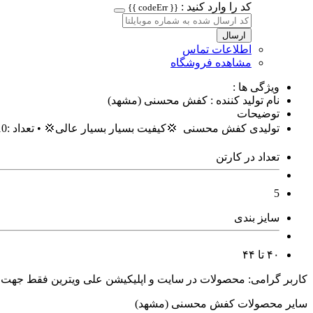
کد را وارد کنید :
{{ codeErr }}
ارسال
اطلاعات تماس
مشاهده فروشگاه
ویژگی ها :
نام تولید کننده : کفش محسنی (مشهد)
توضیحات
تولیدی کفش محسنی 💢کیفیت بسیار بسیار عالی💢 • تعداد :10تایی یا 5تایی • کد : 1140 • رویه: طرح چرم درجه یک • زیره : مواد نو ؛ بسیار سبک • قیمت: 329 هزار تومان ⚠️فروش فقط به صورت عمده
تعداد در کارتن
5
سایز بندی
۴۰ تا ۴۴
کاربر گرامی: محصولات در سایت و اپلیکیشن علی ویترین فقط جهت
سایر محصولات کفش محسنی (مشهد)