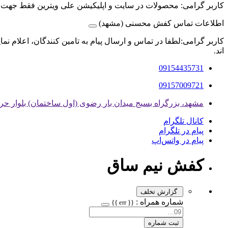
کاربر گرامی: محصولات در سایت و اپلیکیشن علی ویترین فقط جهت
اطلاعات تماس کفش محسنی (مشهد)
کاربر گرامی:لطفا در تماس و ارسال پیام به تامین کنندگان، اعلام نم
اند.
09154435731
09157009721
مشهد، بزرگراه بسیج میدان بار رضوی (اول ساختمان) بلوار حر حر ۱/۳ داخل کوچه بلوک صنعتی 
کانال تلگرام
پیام در تلگرام
پیام در واتس‌اپ
کفش نیم ساق
گزارش تخلف
شماره همراه :
{{ err }}
ثبت شماره