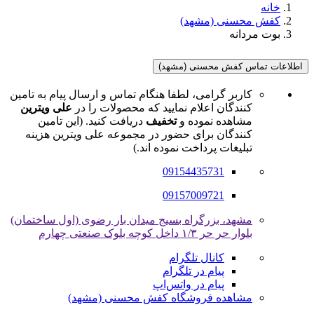
خانه
کفش محسنی (مشهد)
بوت مردانه
اطلاعات تماس کفش محسنی (مشهد)
کاربر گرامی، لطفا هنگام تماس و ارسال پیام به تامین
کنندگان اعلام نمایید که محصولات را در
علی ویترین
مشاهده نموده و
تخفیف
دریافت کنید. (این تامین
کنندگان برای حضور در مجموعه علی ویترین هزینه
تبلیغات پرداخت نموده اند.)
09154435731
09157009721
مشهد، بزرگراه بسیج میدان بار رضوی (اول ساختمان)
بلوار حر حر ۱/۳ داخل کوچه بلوک صنعتی چهارم
کانال تلگرام
پیام در تلگرام
پیام در واتس‌اپ
مشاهده فروشگاه کفش محسنی (مشهد)