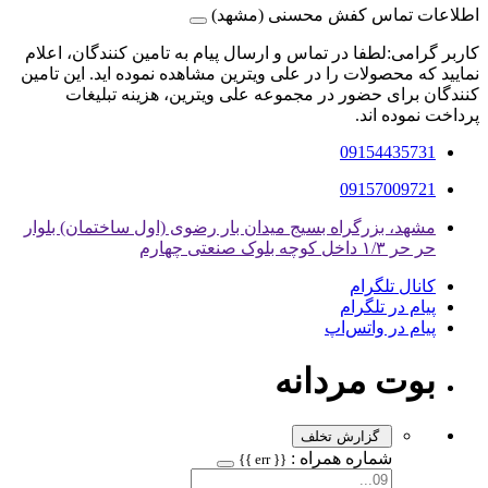
اطلاعات تماس کفش محسنی (مشهد)
کاربر گرامی:لطفا در تماس و ارسال پیام به تامین کنندگان، اعلام
نمایید که محصولات را در علی ویترین مشاهده نموده اید. این تامین
کنندگان برای حضور در مجموعه علی ویترین، هزینه تبلیغات
پرداخت نموده اند.
09154435731
09157009721
مشهد، بزرگراه بسیج میدان بار رضوی (اول ساختمان) بلوار
حر حر ۱/۳ داخل کوچه بلوک صنعتی چهارم
کانال تلگرام
پیام در تلگرام
پیام در واتس‌اپ
بوت مردانه
گزارش تخلف
شماره همراه :
{{ err }}