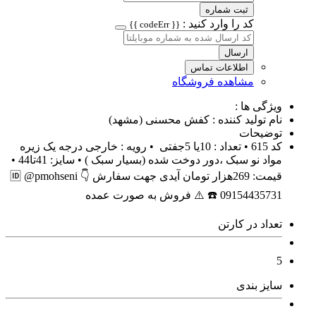
ثبت شماره
کد را وارد کنید :
{{ codeErr }}
ارسال
اطلاعات تماس
مشاهده فروشگاه
ویژگی ها :
نام تولید کننده : کفش محسنی (مشهد)
توضیحات
کد 615 • تعداد : 10یا 5جفتی • رویه : خارجی درجه یک زیره
مواد نو سبک ،دور دوخت شده (بسیار سبک ) • سایز: 41تا44 •
قیمت: 269هزار تومان آیدی جهت سفارش 👇 🆔️ @pmohseni
☎️ 09154435731 ⚠️ فروش به صورت عمده
تعداد در کارتن
5
سایز بندی