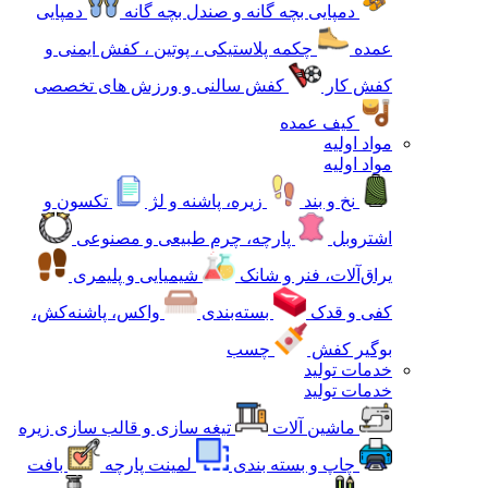
دمپایی بچه گانه و صندل بچه گانه
دمپایی
عمده
چکمه پلاستیکی ، پوتین ، کفش ایمنی و
کفش کار
کفش سالنی و ورزش های تخصصی
کیف عمده
مواد اولیه
مواد اولیه
نخ و بند
زیره، پاشنه و لژ
تکسون و
اشتروبل
پارچه، چرم طبیعی و مصنوعی
یراق‌آلات، فنر و شانک
شیمیایی و پلیمری
کفی و قدک
بسته‌بندی
واکس، پاشنه‌کش،
بوگیر کفش
چسب
خدمات تولید
خدمات تولید
ماشین آلات
تیغه سازی و قالب سازی زیره
چاپ و بسته بندی
لمینت پارچه
بافت