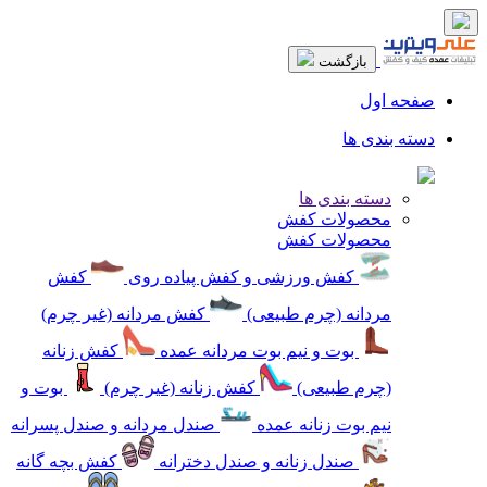
بازگشت
صفحه اول
دسته بندی ها
دسته بندی ها
محصولات کفش
محصولات کفش
کفش ورزشی و کفش پیاده روی
کفش
مردانه (چرم طبیعی)
کفش مردانه (غیر چرم)
بوت و نیم بوت مردانه عمده
کفش زنانه
(چرم طبیعی)
کفش زنانه (غیر چرم)
بوت و
نیم بوت زنانه عمده
صندل مردانه و صندل پسرانه
صندل زنانه و صندل دخترانه
کفش بچه گانه