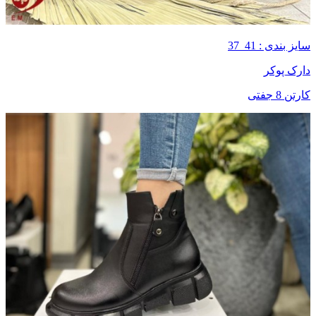
سایز بندی : 41_37
دارک پوکر
کارتن 8 جفتی