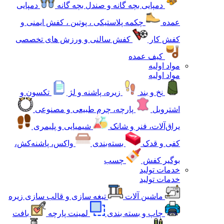
دمپایی بچه گانه و صندل بچه گانه
دمپایی
عمده
چکمه پلاستیکی ، پوتین ، کفش ایمنی و
کفش کار
کفش سالنی و ورزش های تخصصی
کیف عمده
مواد اولیه
مواد اولیه
نخ و بند
زیره، پاشنه و لژ
تکسون و
اشتروبل
پارچه، چرم طبیعی و مصنوعی
یراق‌آلات، فنر و شانک
شیمیایی و پلیمری
کفی و قدک
بسته‌بندی
واکس، پاشنه‌کش،
بوگیر کفش
چسب
خدمات تولید
خدمات تولید
ماشین آلات
تیغه سازی و قالب سازی زیره
چاپ و بسته بندی
لمینت پارچه
بافت