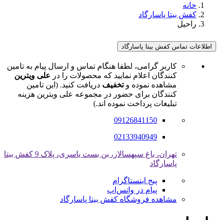
خانه
کفش بیتا پاسارگاد
راحیل
اطلاعات تماس کفش بیتا پاسارگاد
کاربر گرامی، لطفا هنگام تماس و ارسال پیام به تامین
کنندگان اعلام نمایید که محصولات را در
علی ویترین
مشاهده نموده و
تخفیف
دریافت کنید. (این تامین
کنندگان برای حضور در مجموعه علی ویترین هزینه
تبلیغات پرداخت نموده اند.)
09126841150
02133940949
تهران، باغ سپهسالار، بن بست یاسری، پلاک 9 کفش بیتا
پاسارگاد
پیج اینستاگرام
پیام در واتس‌اپ
مشاهده فروشگاه کفش بیتا پاسارگاد