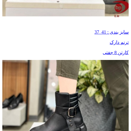
سایز بندی : 41_37
ترنم دارک
کارتن 8 جفتی