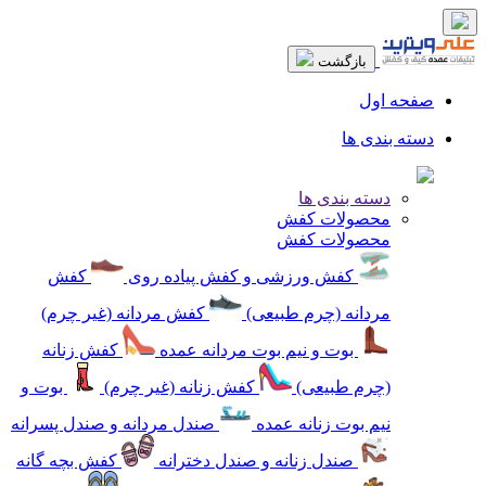
بازگشت
صفحه اول
دسته بندی ها
دسته بندی ها
محصولات کفش
محصولات کفش
کفش ورزشی و کفش پیاده روی
کفش
مردانه (چرم طبیعی)
کفش مردانه (غیر چرم)
بوت و نیم بوت مردانه عمده
کفش زنانه
(چرم طبیعی)
کفش زنانه (غیر چرم)
بوت و
نیم بوت زنانه عمده
صندل مردانه و صندل پسرانه
صندل زنانه و صندل دخترانه
کفش بچه گانه