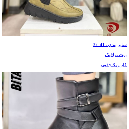
سایز بندی : 41_37
بوت ترافیک
کارتن 8 جفتی