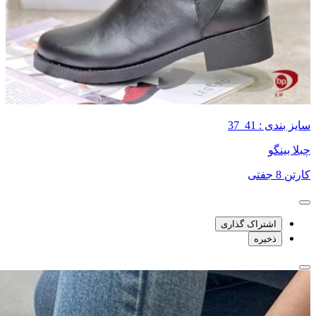
سایز بندی : 41_37
چبلا بینگو
کارتن 8 جفتی
اشتراک گذاری
ذخیره