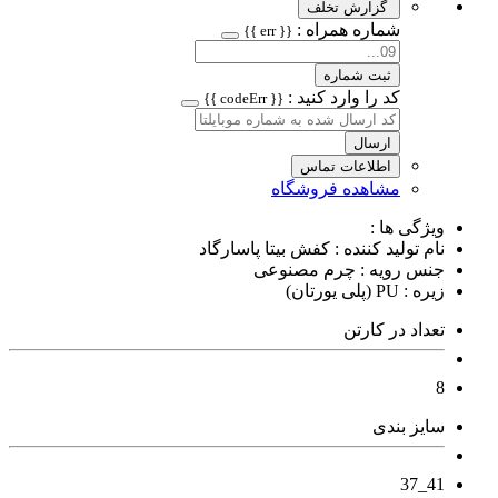
گزارش تخلف
شماره همراه :
{{ err }}
ثبت شماره
کد را وارد کنید :
{{ codeErr }}
ارسال
اطلاعات تماس
مشاهده فروشگاه
ویژگی ها :
نام تولید کننده : کفش بیتا پاسارگاد
جنس رویه : چرم مصنوعی
زیره : PU (پلی یورتان)
تعداد در کارتن
8
سایز بندی
41_37