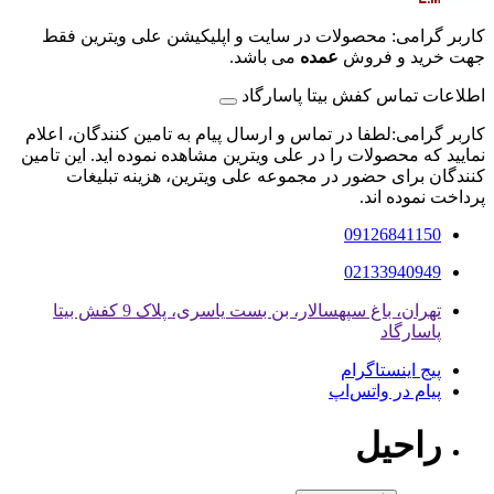
کاربر گرامی: محصولات در سایت و اپلیکیشن علی ویترین فقط
جهت خرید و فروش
عمده
می باشد.
اطلاعات تماس کفش بیتا پاسارگاد
کاربر گرامی:لطفا در تماس و ارسال پیام به تامین کنندگان، اعلام
نمایید که محصولات را در علی ویترین مشاهده نموده اید. این تامین
کنندگان برای حضور در مجموعه علی ویترین، هزینه تبلیغات
پرداخت نموده اند.
09126841150
02133940949
تهران، باغ سپهسالار، بن بست یاسری، پلاک 9 کفش بیتا
پاسارگاد
پیج اینستاگرام
پیام در واتس‌اپ
راحیل