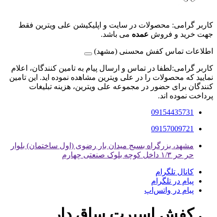
کاربر گرامی: محصولات در سایت و اپلیکیشن علی ویترین فقط
جهت خرید و فروش
عمده
می باشد.
اطلاعات تماس کفش محسنی (مشهد)
کاربر گرامی:لطفا در تماس و ارسال پیام به تامین کنندگان، اعلام
نمایید که محصولات را در علی ویترین مشاهده نموده اید. این تامین
کنندگان برای حضور در مجموعه علی ویترین، هزینه تبلیغات
پرداخت نموده اند.
09154435731
09157009721
مشهد، بزرگراه بسیج میدان بار رضوی (اول ساختمان) بلوار
حر حر ۱/۳ داخل کوچه بلوک صنعتی چهارم
کانال تلگرام
پیام در تلگرام
پیام در واتس‌اپ
کفش اسپرت ساق دار