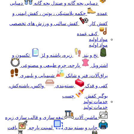
دمپایی بچه گانه و صندل بچه گانه
دمپایی
عمده
چکمه پلاستیکی ، پوتین ، کفش ایمنی و
کفش کار
کفش سالنی و ورزش های تخصصی
کیف عمده
مواد اولیه
مواد اولیه
نخ و بند
زیره، پاشنه و لژ
تکسون و
اشتروبل
پارچه، چرم طبیعی و مصنوعی
یراق‌آلات، فنر و شانک
شیمیایی و پلیمری
کفی و قدک
بسته‌بندی
واکس، پاشنه‌کش،
بوگیر کفش
چسب
خدمات تولید
خدمات تولید
ماشین آلات
تیغه سازی و قالب سازی زیره
چاپ و بسته بندی
لمینت پارچه
بافت