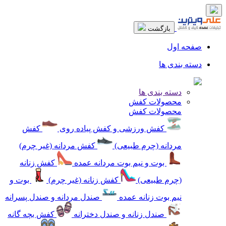
بازگشت
صفحه اول
دسته بندی ها
دسته بندی ها
محصولات کفش
محصولات کفش
کفش ورزشی و کفش پیاده روی
کفش
مردانه (چرم طبیعی)
کفش مردانه (غیر چرم)
بوت و نیم بوت مردانه عمده
کفش زنانه
(چرم طبیعی)
کفش زنانه (غیر چرم)
بوت و
نیم بوت زنانه عمده
صندل مردانه و صندل پسرانه
صندل زنانه و صندل دخترانه
کفش بچه گانه