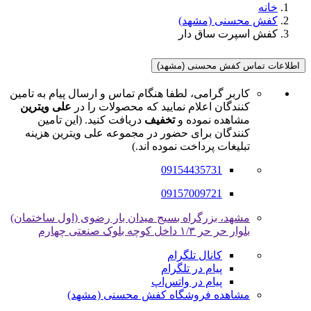
خانه
کفش محسنی (مشهد)
کفش اسپرت ساق دار
اطلاعات تماس کفش محسنی (مشهد)
کاربر گرامی، لطفا هنگام تماس و ارسال پیام به تامین
کنندگان اعلام نمایید که محصولات را در
علی ویترین
مشاهده نموده و
تخفیف
دریافت کنید. (این تامین
کنندگان برای حضور در مجموعه علی ویترین هزینه
تبلیغات پرداخت نموده اند.)
09154435731
09157009721
مشهد، بزرگراه بسیج میدان بار رضوی (اول ساختمان)
بلوار حر حر ۱/۳ داخل کوچه بلوک صنعتی چهارم
کانال تلگرام
پیام در تلگرام
پیام در واتس‌اپ
مشاهده فروشگاه کفش محسنی (مشهد)