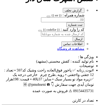
گزارش تخلف
شماره همراه :
{{ err }}
ثبت شماره
کد را وارد کنید :
{{ codeErr }}
ارسال
اطلاعات تماس
مشاهده فروشگاه
ویژگی ها :
نام تولید کننده : کفش محسنی (مشهد)
توضیحات
#بوت_زنانه ✅ پاخور فوق‌العاده راحت وشیک کد597 • تعداد :
12 جفتی و6جفتی • رویه ,طرح چرم خارجی درجه یک
✅️زیره مواد نو بسیار سبک • سایز: 37تا40 • قیمت: 198هزار
تومان آیدی جهت سفارش 👇 🆔️ @pmohseni ☎️
09154435731 ⚠️ فروش به صورت عمده
تعداد در کارتن