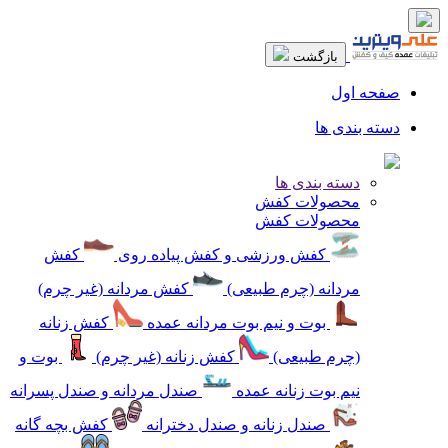
بازگشت
صفحه اول
دسته بندی ها
دسته بندی ها
محصولات کفش
محصولات کفش
کفش ورزشی و کفش پیاده روی
کفش
مردانه (چرم طبیعی)
کفش مردانه (غیر چرم)
بوت و نیم بوت مردانه عمده
کفش زنانه
(چرم طبیعی)
کفش زنانه (غیر چرم)
بوت و
نیم بوت زنانه عمده
صندل مردانه و صندل پسرانه
صندل زنانه و صندل دخترانه
کفش بچه گانه