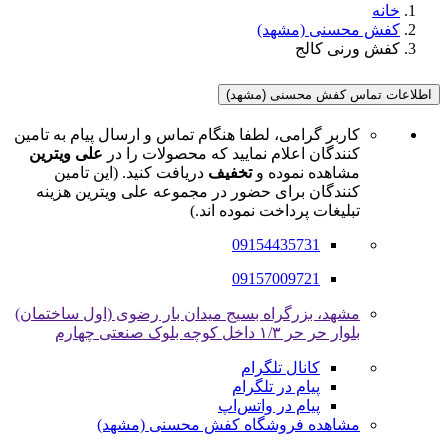
خانه
کفش محسنی (مشهد)
کفش ورنی کالج
اطلاعات تماس کفش محسنی (مشهد)
کاربر گرامی، لطفا هنگام تماس و ارسال پیام به تامین
کنندگان اعلام نمایید که محصولات را در
علی ویترین
مشاهده نموده و
تخفیف
دریافت کنید. (این تامین
کنندگان برای حضور در مجموعه علی ویترین هزینه
تبلیغات پرداخت نموده اند.)
09154435731
09157009721
مشهد، بزرگراه بسیج میدان بار رضوی (اول ساختمان)
بلوار حر حر ۱/۳ داخل کوچه بلوک صنعتی چهارم
کانال تلگرام
پیام در تلگرام
پیام در واتس‌اپ
مشاهده فروشگاه کفش محسنی (مشهد)