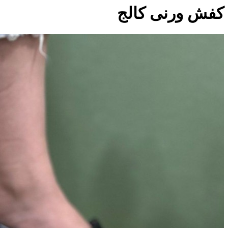
کفش ورنی کالج