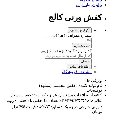
پیام در واتس‌اپ
کفش ورنی کالج
گزارش تخلف
شماره همراه :
{{ err }}
ثبت شماره
کد را وارد کنید :
{{ codeErr }}
ارسال
اطلاعات تماس
مشاهده فروشگاه
ویژگی ها :
نام تولید کننده : کفش محسنی (مشهد)
توضیحات
✅️تعداد به انتخاب مشتریان عزیز • کد : 998 کیفیت بسیار
عالی💯💯💯💯👉👉👉 • تعداد : 12 جفتی یا 6جفتی • رویه
: ورنی خارجی درجه یک • سایز: 37تا40 • قیمت 298هزار
تومان