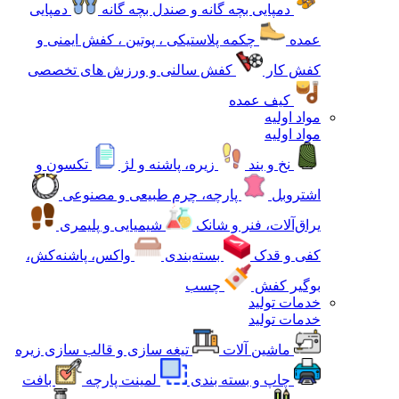
دمپایی بچه گانه و صندل بچه گانه
دمپایی
عمده
چکمه پلاستیکی ، پوتین ، کفش ایمنی و
کفش کار
کفش سالنی و ورزش های تخصصی
کیف عمده
مواد اولیه
مواد اولیه
نخ و بند
زیره، پاشنه و لژ
تکسون و
اشتروبل
پارچه، چرم طبیعی و مصنوعی
یراق‌آلات، فنر و شانک
شیمیایی و پلیمری
کفی و قدک
بسته‌بندی
واکس، پاشنه‌کش،
بوگیر کفش
چسب
خدمات تولید
خدمات تولید
ماشین آلات
تیغه سازی و قالب سازی زیره
چاپ و بسته بندی
لمینت پارچه
بافت