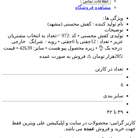
اطلاعات تماس
مشاهده فروشگاه
ویژگی ها :
نام تولید کننده : کفش محسنی (مشهد)
توضیحات
تولیدی کفش محسنی • کد :972 ✅️تعداد به انتخاب مشتریان
عزیز • تعداد : 12جفتی یا 6جفتی • رویه : شرانگ خارجی
درجه یک 👌 • زیره محصول پیو هست • سایز: 39تا42 • قیمت
:285هزار تومان ⚠️ فروش به صورت عمده
تعداد در کارتن
6
سایز بندی
۳۹ تا ۴۲
کاربر گرامی: محصولات در سایت و اپلیکیشن علی ویترین فقط
جهت خرید و فروش
عمده
می باشد.