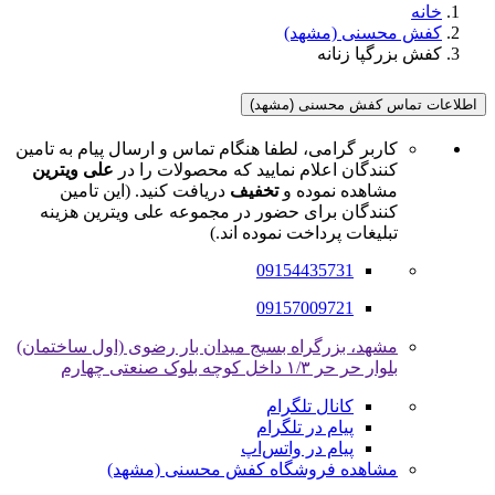
خانه
کفش محسنی (مشهد)
کفش بزرگپا زنانه
اطلاعات تماس کفش محسنی (مشهد)
کاربر گرامی، لطفا هنگام تماس و ارسال پیام به تامین
کنندگان اعلام نمایید که محصولات را در
علی ویترین
مشاهده نموده و
تخفیف
دریافت کنید. (این تامین
کنندگان برای حضور در مجموعه علی ویترین هزینه
تبلیغات پرداخت نموده اند.)
09154435731
09157009721
مشهد، بزرگراه بسیج میدان بار رضوی (اول ساختمان)
بلوار حر حر ۱/۳ داخل کوچه بلوک صنعتی چهارم
کانال تلگرام
پیام در تلگرام
پیام در واتس‌اپ
مشاهده فروشگاه کفش محسنی (مشهد)