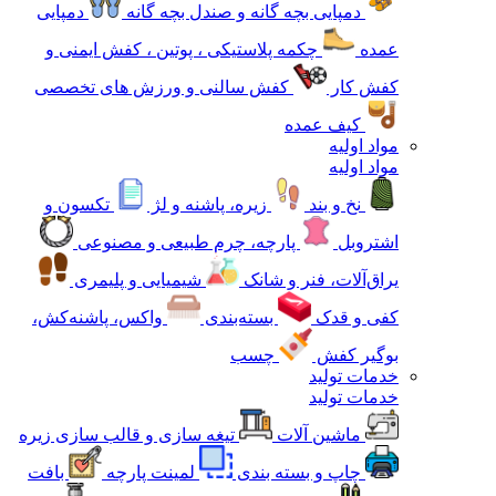
دمپایی بچه گانه و صندل بچه گانه
دمپایی
عمده
چکمه پلاستیکی ، پوتین ، کفش ایمنی و
کفش کار
کفش سالنی و ورزش های تخصصی
کیف عمده
مواد اولیه
مواد اولیه
نخ و بند
زیره، پاشنه و لژ
تکسون و
اشتروبل
پارچه، چرم طبیعی و مصنوعی
یراق‌آلات، فنر و شانک
شیمیایی و پلیمری
کفی و قدک
بسته‌بندی
واکس، پاشنه‌کش،
بوگیر کفش
چسب
خدمات تولید
خدمات تولید
ماشین آلات
تیغه سازی و قالب سازی زیره
چاپ و بسته بندی
لمینت پارچه
بافت