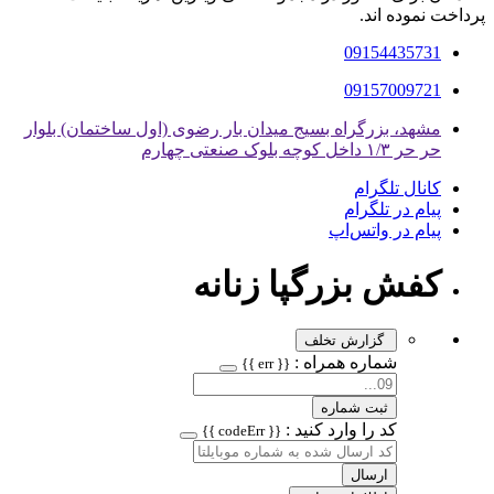
پرداخت نموده اند.
09154435731
09157009721
مشهد، بزرگراه بسیج میدان بار رضوی (اول ساختمان) بلوار
حر حر ۱/۳ داخل کوچه بلوک صنعتی چهارم
کانال تلگرام
پیام در تلگرام
پیام در واتس‌اپ
کفش بزرگپا زنانه
گزارش تخلف
شماره همراه :
{{ err }}
ثبت شماره
کد را وارد کنید :
{{ codeErr }}
ارسال