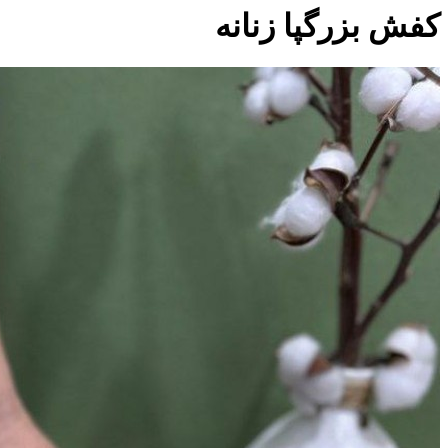
کفش بزرگپا زنانه