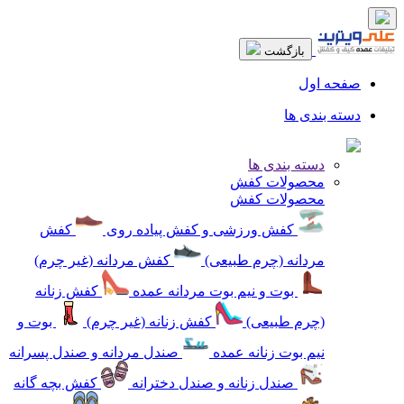
بازگشت
صفحه اول
دسته بندی ها
دسته بندی ها
محصولات کفش
محصولات کفش
کفش ورزشی و کفش پیاده روی
کفش
مردانه (چرم طبیعی)
کفش مردانه (غیر چرم)
بوت و نیم بوت مردانه عمده
کفش زنانه
(چرم طبیعی)
کفش زنانه (غیر چرم)
بوت و
نیم بوت زنانه عمده
صندل مردانه و صندل پسرانه
صندل زنانه و صندل دخترانه
کفش بچه گانه