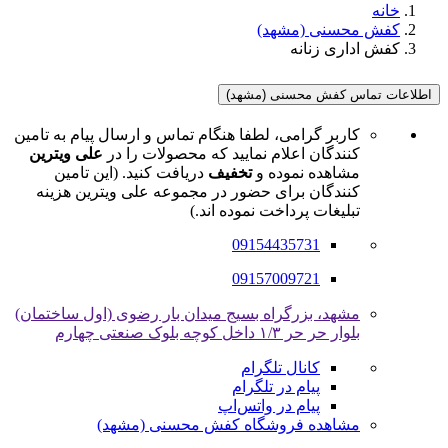
خانه
کفش محسنی (مشهد)
کفش اداری زنانه
اطلاعات تماس کفش محسنی (مشهد)
کاربر گرامی، لطفا هنگام تماس و ارسال پیام به تامین
کنندگان اعلام نمایید که محصولات را در
علی ویترین
مشاهده نموده و
تخفیف
دریافت کنید. (این تامین
کنندگان برای حضور در مجموعه علی ویترین هزینه
تبلیغات پرداخت نموده اند.)
09154435731
09157009721
مشهد، بزرگراه بسیج میدان بار رضوی (اول ساختمان)
بلوار حر حر ۱/۳ داخل کوچه بلوک صنعتی چهارم
کانال تلگرام
پیام در تلگرام
پیام در واتس‌اپ
مشاهده فروشگاه کفش محسنی (مشهد)