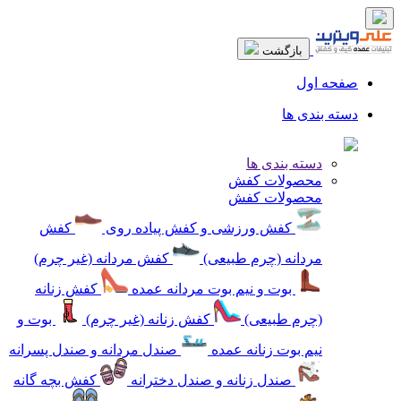
بازگشت
صفحه اول
دسته بندی ها
دسته بندی ها
محصولات کفش
محصولات کفش
کفش ورزشی و کفش پیاده روی
کفش
مردانه (چرم طبیعی)
کفش مردانه (غیر چرم)
بوت و نیم بوت مردانه عمده
کفش زنانه
(چرم طبیعی)
کفش زنانه (غیر چرم)
بوت و
نیم بوت زنانه عمده
صندل مردانه و صندل پسرانه
صندل زنانه و صندل دخترانه
کفش بچه گانه