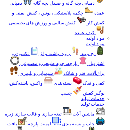
دمپایی بچه گانه و صندل بچه گانه
دمپایی
عمده
چکمه پلاستیکی ، پوتین ، کفش ایمنی و
کفش کار
کفش سالنی و ورزش های تخصصی
کیف عمده
مواد اولیه
مواد اولیه
نخ و بند
زیره، پاشنه و لژ
تکسون و
اشتروبل
پارچه، چرم طبیعی و مصنوعی
یراق‌آلات، فنر و شانک
شیمیایی و پلیمری
کفی و قدک
بسته‌بندی
واکس، پاشنه‌کش،
بوگیر کفش
چسب
خدمات تولید
خدمات تولید
ماشین آلات
تیغه سازی و قالب سازی زیره
چاپ و بسته بندی
لمینت پارچه
بافت