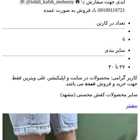
آیدی جهت سفارش 👇 🆔️ @tolidi_kafsh_mohseny ☎️
09199119721 ⚠️ فروش به صورت عمده
تعداد در کارتن
6
سایز بندی
۳۷ تا ۴۰
کاربر گرامی: محصولات در سایت و اپلیکیشن علی ویترین فقط
جهت خرید و فروش
عمده
می باشد.
سایر محصولات کفش محسنی (مشهد)
بیشتر