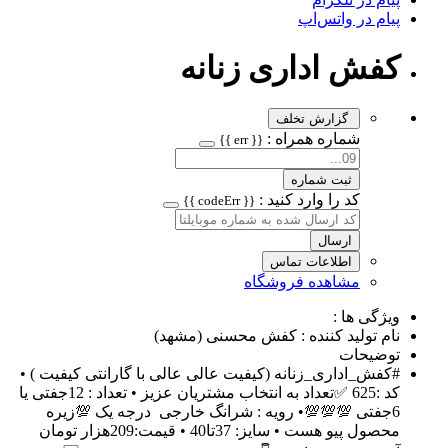
پیام در واتس‌اپ
کفش اداری زنانه
گزارش تخلف
شماره همراه :
{{ err }}
ثبت شماره
کد را وارد کنید :
{{ codeErr }}
ارسال
اطلاعات تماس
مشاهده فروشگاه
ویژگی ها :
نام تولید کننده : کفش محسنی (مشهد)
توضیحات
#کفش_اداری_زنانه (کیفیت عالی عالی با گارانتی کیفیت ) •
کد :625 ✅️تعداد به انتخاب مشتریان عزیز • تعداد : 12جفتی یا
6جفتی 💯💯💯• رویه : شرانگ خارجی درجه یک 💯زیره
محصول پیو هست • سایز: 37تا40 • قیمت:209هزار تومان