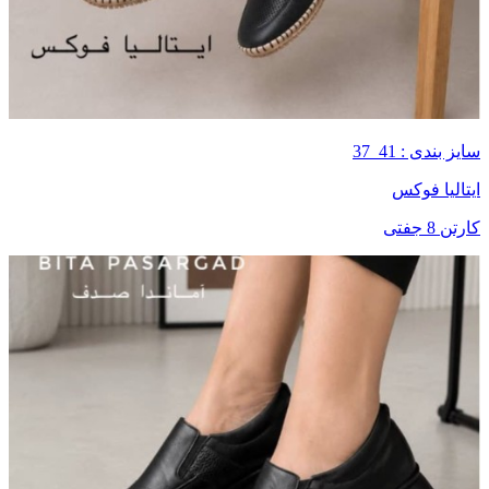
سایز بندی : 41_37
ایتالیا فوکس
کارتن 8 جفتی