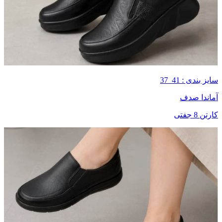
سایز بندی : 41_37
آماندا صدف
کارتن 8 جفتی