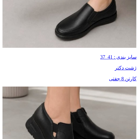
سایز بندی : 41_37
ژشت دکتر
کارتن 8 جفتی