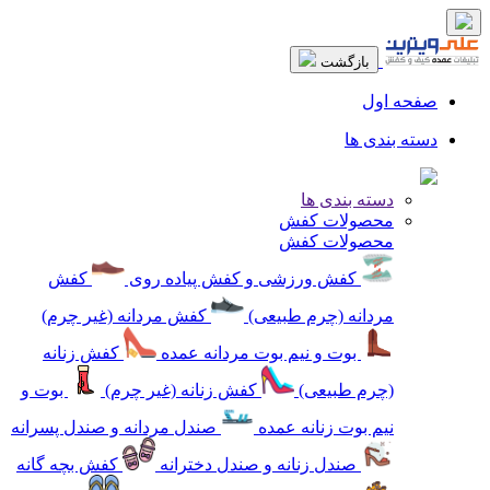
بازگشت
صفحه اول
دسته بندی ها
دسته بندی ها
محصولات کفش
محصولات کفش
کفش ورزشی و کفش پیاده روی
کفش
مردانه (چرم طبیعی)
کفش مردانه (غیر چرم)
بوت و نیم بوت مردانه عمده
کفش زنانه
(چرم طبیعی)
کفش زنانه (غیر چرم)
بوت و
نیم بوت زنانه عمده
صندل مردانه و صندل پسرانه
صندل زنانه و صندل دخترانه
کفش بچه گانه