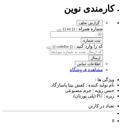
کارمندی نوین
گزارش تخلف
شماره همراه :
{{ err }}
ثبت شماره
کد را وارد کنید :
{{ codeErr }}
ارسال
اطلاعات تماس
مشاهده فروشگاه
ویژگی ها :
نام تولید کننده : کفش بیتا پاسارگاد
جنس رویه : چرم مصنوعی
زیره : PU (پلی یورتان)
تعداد در کارتن
8