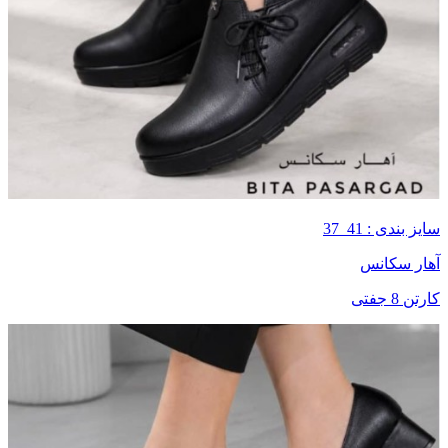
سایز بندی : 41_37
آهار سکانس
کارتن 8 جفتی