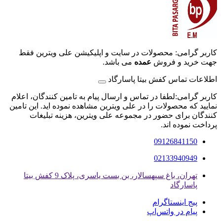
کاربر گرامی: محصولات در سایت و اپلیکیشن علی ویترین فقط
جهت خرید و فروش
عمده
می باشد.
اطلاعات تماس کفش بیتا پاسارگاد
کاربر گرامی:لطفا در تماس و ارسال پیام به تامین کنندگان، اعلام
نمایید که محصولات را در علی ویترین مشاهده نموده اید. این تامین
کنندگان برای حضور در مجموعه علی ویترین، هزینه تبلیغات
پرداخت نموده اند.
09126841150
02133940949
تهران، باغ سپهسالار، بن بست یاسری، پلاک 9 کفش بیتا
پاسارگاد
پیج اینستاگرام
پیام در واتس‌اپ