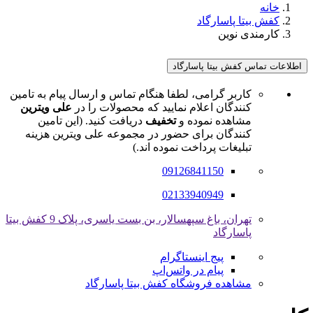
خانه
کفش بیتا پاسارگاد
کارمندی نوین
اطلاعات تماس کفش بیتا پاسارگاد
کاربر گرامی، لطفا هنگام تماس و ارسال پیام به تامین
کنندگان اعلام نمایید که محصولات را در
علی ویترین
مشاهده نموده و
تخفیف
دریافت کنید. (این تامین
کنندگان برای حضور در مجموعه علی ویترین هزینه
تبلیغات پرداخت نموده اند.)
09126841150
02133940949
تهران، باغ سپهسالار، بن بست یاسری، پلاک 9 کفش بیتا
پاسارگاد
پیج اینستاگرام
پیام در واتس‌اپ
مشاهده فروشگاه کفش بیتا پاسارگاد