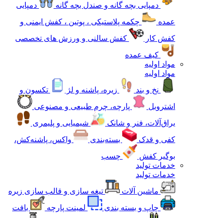
دمپایی بچه گانه و صندل بچه گانه
دمپایی
عمده
چکمه پلاستیکی ، پوتین ، کفش ایمنی و
کفش کار
کفش سالنی و ورزش های تخصصی
کیف عمده
مواد اولیه
مواد اولیه
نخ و بند
زیره، پاشنه و لژ
تکسون و
اشتروبل
پارچه، چرم طبیعی و مصنوعی
یراق‌آلات، فنر و شانک
شیمیایی و پلیمری
کفی و قدک
بسته‌بندی
واکس، پاشنه‌کش،
بوگیر کفش
چسب
خدمات تولید
خدمات تولید
ماشین آلات
تیغه سازی و قالب سازی زیره
چاپ و بسته بندی
لمینت پارچه
بافت