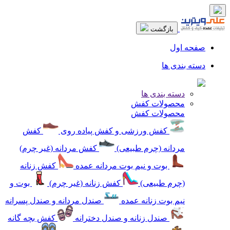
بازگشت
صفحه اول
دسته بندی ها
دسته بندی ها
محصولات کفش
محصولات کفش
کفش ورزشی و کفش پیاده روی
کفش
مردانه (چرم طبیعی)
کفش مردانه (غیر چرم)
بوت و نیم بوت مردانه عمده
کفش زنانه
(چرم طبیعی)
کفش زنانه (غیر چرم)
بوت و
نیم بوت زنانه عمده
صندل مردانه و صندل پسرانه
صندل زنانه و صندل دخترانه
کفش بچه گانه