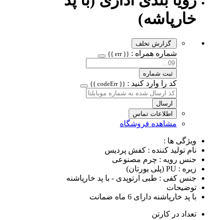
رویا بندی اداری (با پد
خارپاشه)
گزارش تخلف
شماره همراه :
{{ err }}
ثبت شماره
کد را وارد کنید :
{{ codeErr }}
ارسال
اطلاعات تماس
مشاهده فروشگاه
ویژگی ها :
نام تولید کننده : کفش پردیس
جنس رویه : چرم مصنوعی
زیره : PU (پلی یورتان)
جنس کفی : طبی ارتوپدی - با پد خارپاشنه
توضیحات
با پد خارپاشنه دارای 6 ماه ضمانت
تعداد در کارتن