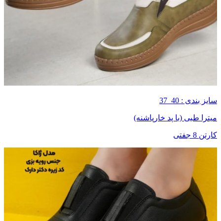
سایز بندی : 40_37
میترا طبی (با پد خارپاشنه)
کارتن 8 جفتی