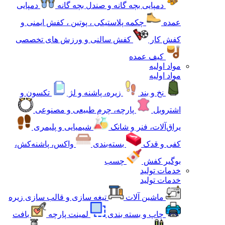
دمپایی بچه گانه و صندل بچه گانه
دمپایی
عمده
چکمه پلاستیکی ، پوتین ، کفش ایمنی و
کفش کار
کفش سالنی و ورزش های تخصصی
کیف عمده
مواد اولیه
مواد اولیه
نخ و بند
زیره، پاشنه و لژ
تکسون و
اشتروبل
پارچه، چرم طبیعی و مصنوعی
یراق‌آلات، فنر و شانک
شیمیایی و پلیمری
کفی و قدک
بسته‌بندی
واکس، پاشنه‌کش،
بوگیر کفش
چسب
خدمات تولید
خدمات تولید
ماشین آلات
تیغه سازی و قالب سازی زیره
چاپ و بسته بندی
لمینت پارچه
بافت