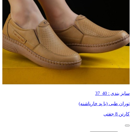
سایز بندی : 40_37
توران طبی (با پد خارپاشنه)
کارتن 8 جفتی