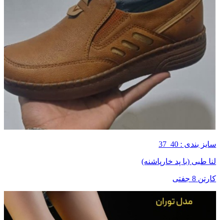
سایز بندی : 40_37
لنا طبی (با پد خارپاشنه)
کارتن 8 جفتی