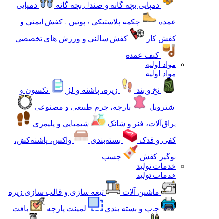
دمپایی بچه گانه و صندل بچه گانه
دمپایی
عمده
چکمه پلاستیکی ، پوتین ، کفش ایمنی و
کفش کار
کفش سالنی و ورزش های تخصصی
کیف عمده
مواد اولیه
مواد اولیه
نخ و بند
زیره، پاشنه و لژ
تکسون و
اشتروبل
پارچه، چرم طبیعی و مصنوعی
یراق‌آلات، فنر و شانک
شیمیایی و پلیمری
کفی و قدک
بسته‌بندی
واکس، پاشنه‌کش،
بوگیر کفش
چسب
خدمات تولید
خدمات تولید
ماشین آلات
تیغه سازی و قالب سازی زیره
چاپ و بسته بندی
لمینت پارچه
بافت