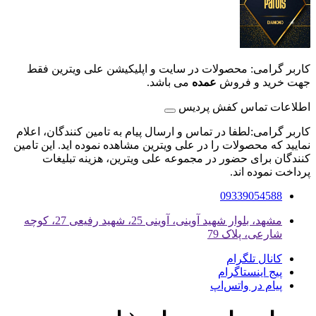
کاربر گرامی: محصولات در سایت و اپلیکیشن علی ویترین فقط
جهت خرید و فروش
عمده
می باشد.
اطلاعات تماس کفش پردیس
کاربر گرامی:لطفا در تماس و ارسال پیام به تامین کنندگان، اعلام
نمایید که محصولات را در علی ویترین مشاهده نموده اید. این تامین
کنندگان برای حضور در مجموعه علی ویترین، هزینه تبلیغات
پرداخت نموده اند.
09339054588
مشهد، بلوار شهید آوینی، آوینی 25، شهید رفیعی 27، کوچه
شارعی، پلاک 79
کانال تلگرام
پیج اینستاگرام
پیام در واتس‌اپ