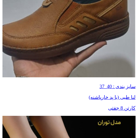
سایز بندی : 40_37
لنا طبی (با پد خارپاشنه)
کارتن 8 جفتی