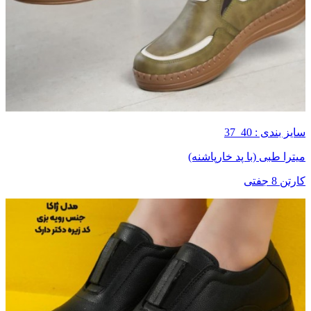
سایز بندی : 40_37
میترا طبی (با پد خارپاشنه)
کارتن 8 جفتی