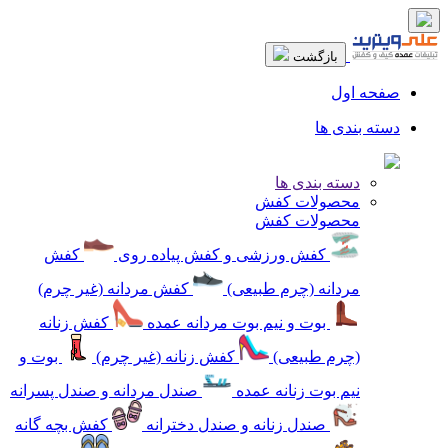
بازگشت
صفحه اول
دسته بندی ها
دسته بندی ها
محصولات کفش
محصولات کفش
کفش ورزشی و کفش پیاده روی
کفش
مردانه (چرم طبیعی)
کفش مردانه (غیر چرم)
بوت و نیم بوت مردانه عمده
کفش زنانه
(چرم طبیعی)
کفش زنانه (غیر چرم)
بوت و
نیم بوت زنانه عمده
صندل مردانه و صندل پسرانه
صندل زنانه و صندل دخترانه
کفش بچه گانه