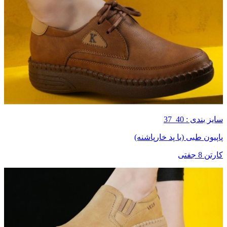
سایز بندی : 40_37
پاپیون طبی (با پد خارپاشنه)
کارتن 8 جفتی