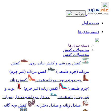
بازگشت
صفحه اول
دسته بندی ها
دسته بندی ها
محصولات کفش
محصولات کفش
کفش ورزشی و کفش پیاده روی
کفش
مردانه (چرم طبیعی)
کفش مردانه (غیر چرم)
بوت و نیم بوت مردانه عمده
کفش زنانه
(چرم طبیعی)
کفش زنانه (غیر چرم)
بوت و
نیم بوت زنانه عمده
صندل مردانه و صندل پسرانه
صندل زنانه و صندل دخترانه
کفش بچه گانه