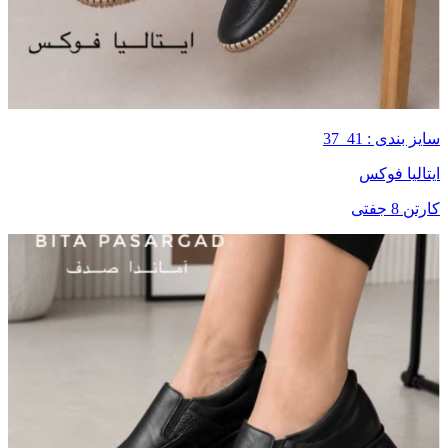
سایز بندی : 41_37
ایتالیا فوکس
کارتن 8 جفتی