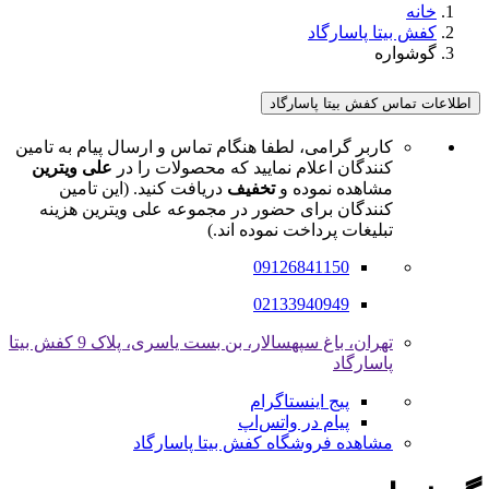
خانه
کفش بیتا پاسارگاد
گوشواره
اطلاعات تماس کفش بیتا پاسارگاد
کاربر گرامی، لطفا هنگام تماس و ارسال پیام به تامین
کنندگان اعلام نمایید که محصولات را در
علی ویترین
مشاهده نموده و
تخفیف
دریافت کنید. (این تامین
کنندگان برای حضور در مجموعه علی ویترین هزینه
تبلیغات پرداخت نموده اند.)
09126841150
02133940949
تهران، باغ سپهسالار، بن بست یاسری، پلاک 9 کفش بیتا
پاسارگاد
پیج اینستاگرام
پیام در واتس‌اپ
مشاهده فروشگاه کفش بیتا پاسارگاد