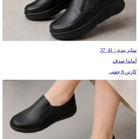
سایز بندی : 41_37
آماندا صدف
کارتن 8 جفتی