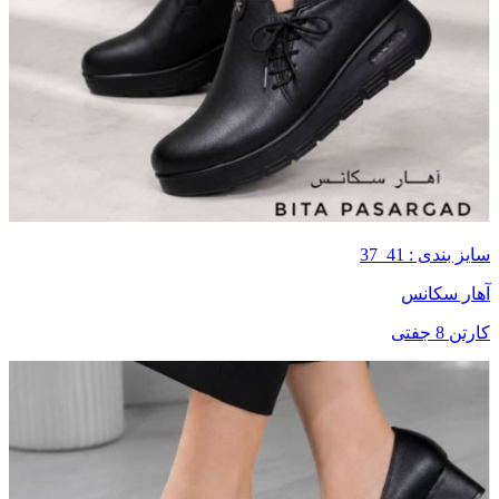
سایز بندی : 41_37
آهار سکانس
کارتن 8 جفتی