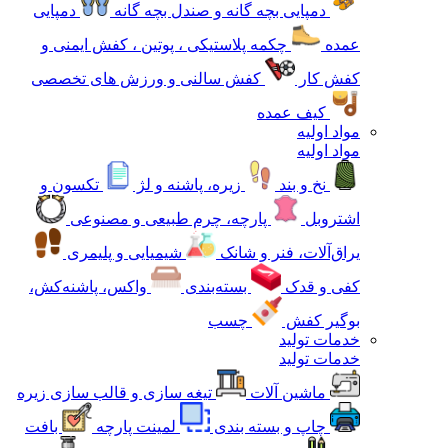
دمپایی بچه گانه و صندل بچه گانه
دمپایی
عمده
چکمه پلاستیکی ، پوتین ، کفش ایمنی و
کفش کار
کفش سالنی و ورزش های تخصصی
کیف عمده
مواد اولیه
مواد اولیه
نخ و بند
زیره، پاشنه و لژ
تکسون و
اشتروبل
پارچه، چرم طبیعی و مصنوعی
یراق‌آلات، فنر و شانک
شیمیایی و پلیمری
کفی و قدک
بسته‌بندی
واکس، پاشنه‌کش،
بوگیر کفش
چسب
خدمات تولید
خدمات تولید
ماشین آلات
تیغه سازی و قالب سازی زیره
چاپ و بسته بندی
لمینت پارچه
بافت