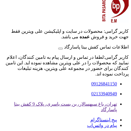
کاربر گرامی: محصولات در سایت و اپلیکیشن علی ویترین فقط
جهت خرید و فروش
عمده
می باشد.
اطلاعات تماس کفش بیتا پاسارگاد
کاربر گرامی:لطفا در تماس و ارسال پیام به تامین کنندگان، اعلام
نمایید که محصولات را در علی ویترین مشاهده نموده اید. این تامین
کنندگان برای حضور در مجموعه علی ویترین، هزینه تبلیغات
پرداخت نموده اند.
09126841150
02133940949
تهران، باغ سپهسالار، بن بست یاسری، پلاک 9 کفش بیتا
پاسارگاد
پیج اینستاگرام
پیام در واتس‌اپ