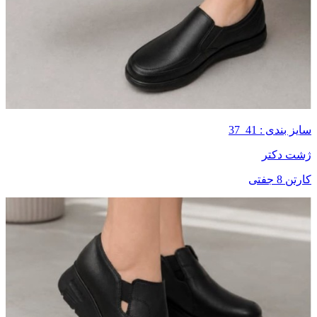
سایز بندی : 41_37
ژشت دکتر
کارتن 8 جفتی