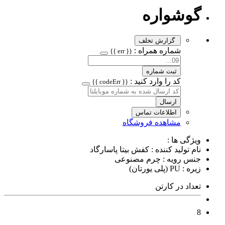
گوشواره
گزارش تخلف
شماره همراه :
{{ err }}
ثبت شماره
کد را وارد کنید :
{{ codeErr }}
ارسال
اطلاعات تماس
مشاهده فروشگاه
ویژگی ها :
نام تولید کننده : کفش بیتا پاسارگاد
جنس رویه : چرم مصنوعی
زیره : PU (پلی یورتان)
تعداد در کارتن
8