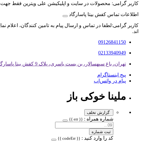
کاربر گرامی: محصولات در سایت و اپلیکیشن علی ویترین فقط جهت
اطلاعات تماس کفش بیتا پاسارگاد
کاربر گرامی:لطفا در تماس و ارسال پیام به تامین کنندگان، اعلام نم
اند.
09126841150
02133940949
تهران، باغ سپهسالار، بن بست یاسری، پلاک 9 کفش بیتا پاسارگاد
پیج اینستاگرام
پیام در واتس‌اپ
ملینا خوکی باز
گزارش تخلف
شماره همراه :
{{ err }}
ثبت شماره
کد را وارد کنید :
{{ codeErr }}