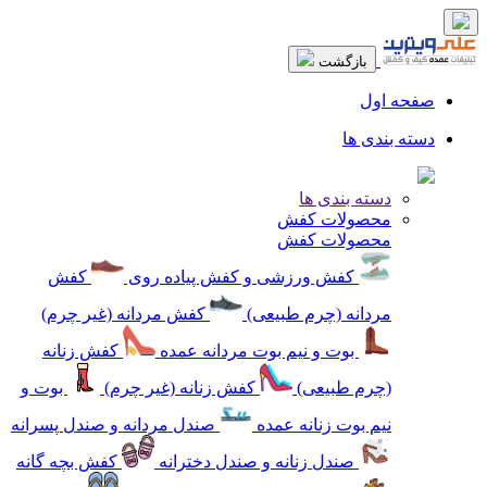
بازگشت
صفحه اول
دسته بندی ها
دسته بندی ها
محصولات کفش
محصولات کفش
کفش ورزشی و کفش پیاده روی
کفش
مردانه (چرم طبیعی)
کفش مردانه (غیر چرم)
بوت و نیم بوت مردانه عمده
کفش زنانه
(چرم طبیعی)
کفش زنانه (غیر چرم)
بوت و
نیم بوت زنانه عمده
صندل مردانه و صندل پسرانه
صندل زنانه و صندل دخترانه
کفش بچه گانه