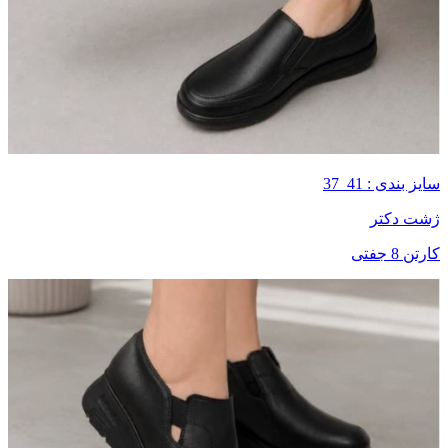
سایز بندی : 41_37
ژشت دکتر
کارتن 8 جفتی