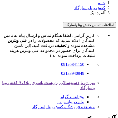
خانه
کفش بیتا پاسارگاد
آلفرد تیک
اطلاعات تماس کفش بیتا پاسارگاد
کاربر گرامی، لطفا هنگام تماس و ارسال پیام به تامین
کنندگان اعلام نمایید که محصولات را در
علی ویترین
مشاهده نموده و
تخفیف
دریافت کنید. (این تامین
کنندگان برای حضور در مجموعه علی ویترین هزینه
تبلیغات پرداخت نموده اند.)
09126841150
02133940949
تهران، باغ سپهسالار، بن بست یاسری، پلاک 9 کفش بیتا
پاسارگاد
پیج اینستاگرام
پیام در واتس‌اپ
مشاهده فروشگاه کفش بیتا پاسارگاد