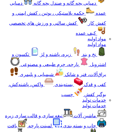
دمپایی بچه گانه و صندل بچه گانه
دمپایی
عمده
چکمه پلاستیکی ، پوتین ، کفش ایمنی و
کفش کار
کفش سالنی و ورزش های تخصصی
کیف عمده
مواد اولیه
مواد اولیه
نخ و بند
زیره، پاشنه و لژ
تکسون و
اشتروبل
پارچه، چرم طبیعی و مصنوعی
یراق‌آلات، فنر و شانک
شیمیایی و پلیمری
کفی و قدک
بسته‌بندی
واکس، پاشنه‌کش،
بوگیر کفش
چسب
خدمات تولید
خدمات تولید
ماشین آلات
تیغه سازی و قالب سازی زیره
چاپ و بسته بندی
لمینت پارچه
بافت