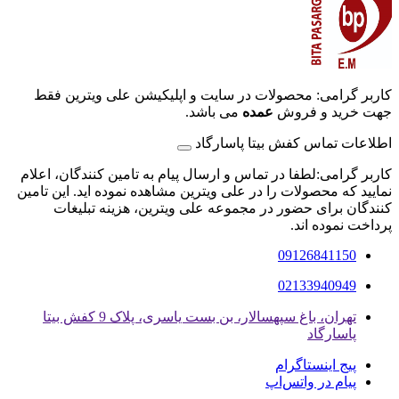
کاربر گرامی: محصولات در سایت و اپلیکیشن علی ویترین فقط
جهت خرید و فروش
عمده
می باشد.
اطلاعات تماس کفش بیتا پاسارگاد
کاربر گرامی:لطفا در تماس و ارسال پیام به تامین کنندگان، اعلام
نمایید که محصولات را در علی ویترین مشاهده نموده اید. این تامین
کنندگان برای حضور در مجموعه علی ویترین، هزینه تبلیغات
پرداخت نموده اند.
09126841150
02133940949
تهران، باغ سپهسالار، بن بست یاسری، پلاک 9 کفش بیتا
پاسارگاد
پیج اینستاگرام
پیام در واتس‌اپ