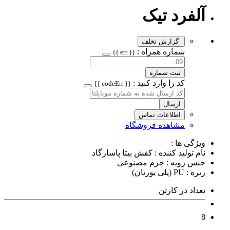
آلفرد تیک
گزارش تخلف
شماره همراه :
{{ err }}
ثبت شماره
کد را وارد کنید :
{{ codeErr }}
ارسال
اطلاعات تماس
مشاهده فروشگاه
ویژگی ها :
نام تولید کننده : کفش بیتا پاسارگاد
جنس رویه : چرم مصنوعی
زیره : PU (پلی یورتان)
تعداد در کارتن
8