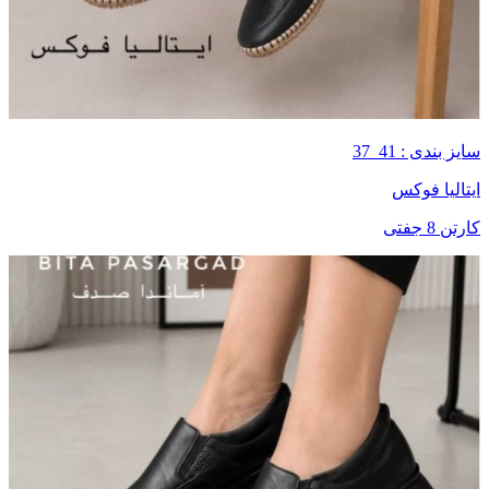
سایز بندی : 41_37
ایتالیا فوکس
کارتن 8 جفتی