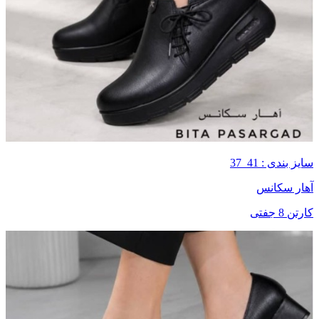
سایز بندی : 41_37
آهار سکانس
کارتن 8 جفتی