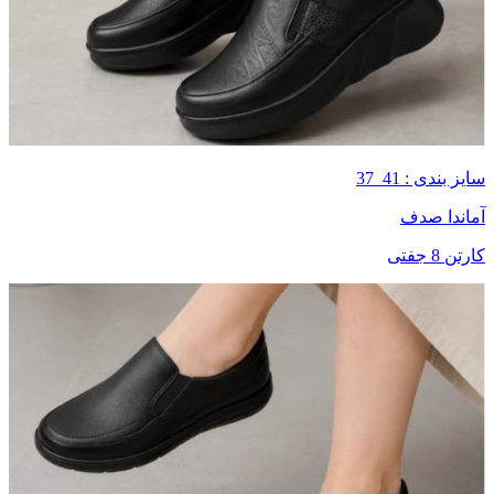
سایز بندی : 41_37
آماندا صدف
کارتن 8 جفتی