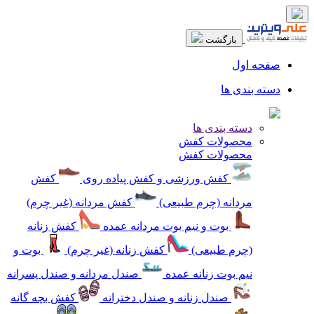
بازگشت
صفحه اول
دسته بندی ها
دسته بندی ها
محصولات کفش
محصولات کفش
کفش ورزشی و کفش پیاده روی
کفش
مردانه (چرم طبیعی)
کفش مردانه (غیر چرم)
بوت و نیم بوت مردانه عمده
کفش زنانه
(چرم طبیعی)
کفش زنانه (غیر چرم)
بوت و
نیم بوت زنانه عمده
صندل مردانه و صندل پسرانه
صندل زنانه و صندل دخترانه
کفش بچه گانه