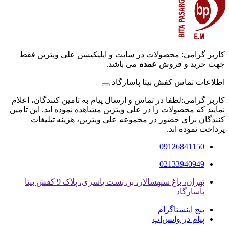
کاربر گرامی: محصولات در سایت و اپلیکیشن علی ویترین فقط
جهت خرید و فروش
عمده
می باشد.
اطلاعات تماس کفش بیتا پاسارگاد
کاربر گرامی:لطفا در تماس و ارسال پیام به تامین کنندگان، اعلام
نمایید که محصولات را در علی ویترین مشاهده نموده اید. این تامین
کنندگان برای حضور در مجموعه علی ویترین، هزینه تبلیغات
پرداخت نموده اند.
09126841150
02133940949
تهران، باغ سپهسالار، بن بست یاسری، پلاک 9 کفش بیتا
پاسارگاد
پیج اینستاگرام
پیام در واتس‌اپ