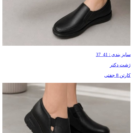
سایز بندی : 41_37
ژشت دکتر
کارتن 8 جفتی