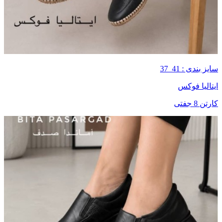
سایز بندی : 41_37
ایتالیا فوکس
کارتن 8 جفتی