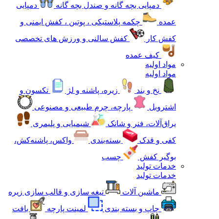
دمپایی بچه گانه و صندل بچه گانه
دمپایی
عمده
چکمه پلاستیکی ، پوتین ، کفش ایمنی و
کفش کار
کفش سالنی و ورزش های تخصصی
کیف عمده
مواد اولیه
مواد اولیه
نخ و بند
زیره، پاشنه و لژ
تکسون و
اشتروبل
پارچه، چرم طبیعی و مصنوعی
یراق‌آلات، فنر و شانک
شیمیایی و پلیمری
کفی و قدک
بسته‌بندی
واکس، پاشنه‌کش،
بوگیر کفش
چسب
خدمات تولید
خدمات تولید
ماشین آلات
تیغه سازی و قالب سازی زیره
چاپ و بسته بندی
لمینت پارچه
بافت