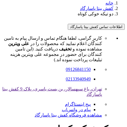
خانه
کفش بیتا پاسارگاد
دو تیکه خوکی کوتاه
اطلاعات تماس کفش بیتا پاسارگاد
کاربر گرامی، لطفا هنگام تماس و ارسال پیام به تامین
کنندگان اعلام نمایید که محصولات را در
علی ویترین
مشاهده نموده و
تخفیف
دریافت کنید. (این تامین
کنندگان برای حضور در مجموعه علی ویترین هزینه
تبلیغات پرداخت نموده اند.)
09126841150
02133940949
تهران، باغ سپهسالار، بن بست یاسری، پلاک 9 کفش بیتا
پاسارگاد
پیج اینستاگرام
پیام در واتس‌اپ
مشاهده فروشگاه کفش بیتا پاسارگاد