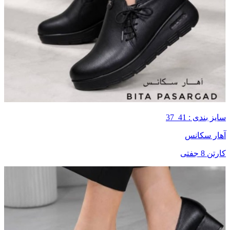
سایز بندی : 41_37
آهار سکانس
کارتن 8 جفتی