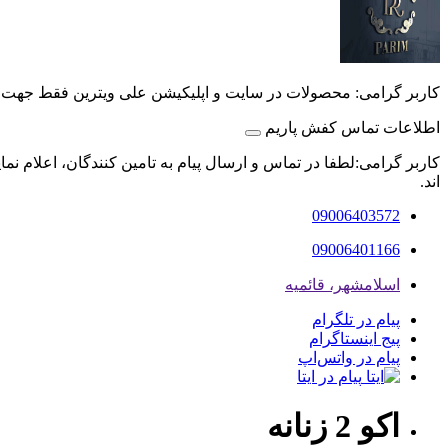
کاربر گرامی: محصولات در سایت و اپلیکیشن علی ویترین فقط جهت
اطلاعات تماس کفش پاریم
کاربر گرامی:لطفا در تماس و ارسال پیام به تامین کنندگان، اعلام نم
اند.
09006403572
09006401166
اسلامشهر، قائمیه
پیام در تلگرام
پیج اینستاگرام
پیام در واتس‌اپ
پیام در ایتا
اکو 2 زنانه