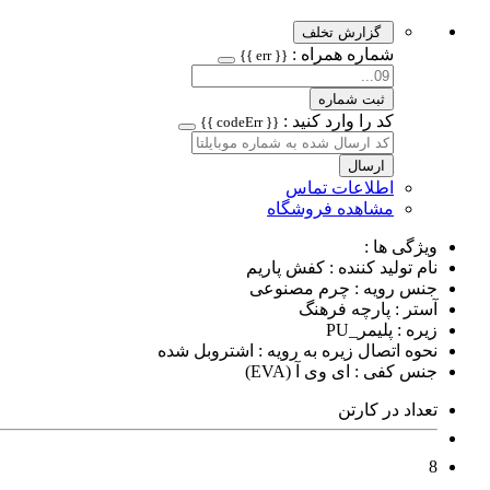
گزارش تخلف
شماره همراه :
{{ err }}
ثبت شماره
کد را وارد کنید :
{{ codeErr }}
ارسال
اطلاعات تماس
مشاهده فروشگاه
ویژگی ها :
نام تولید کننده : کفش پاریم
جنس رویه : چرم مصنوعی
آستر : پارچه فرهنگ
زیره : پلیمر_PU
نحوه اتصال زیره به رویه : اشتروبل شده
جنس کفی : ای وی آ (EVA)
تعداد در کارتن
8