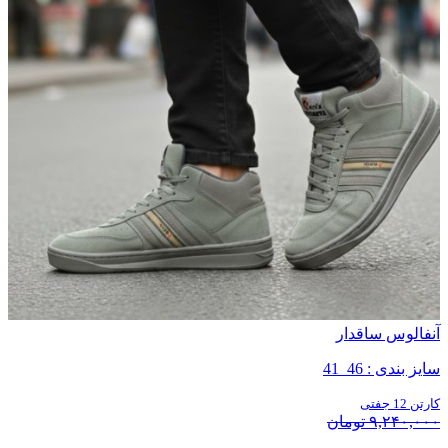
آنفالوس ساقدار
سایز بندی : 46_41
کارتن 12 جفتی
۹,۲۴۰,۰۰۰ تومان