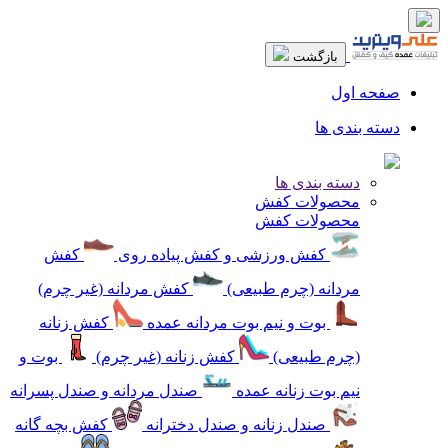
بازگشت
صفحه اول
دسته بندی ها
دسته بندی ها
محصولات کفش
محصولات کفش
کفش ورزشی و کفش پیاده روی
کفش
مردانه (چرم طبیعی)
کفش مردانه (غیر چرم)
بوت و نیم بوت مردانه عمده
کفش زنانه
(چرم طبیعی)
کفش زنانه (غیر چرم)
بوت و
نیم بوت زنانه عمده
صندل مردانه و صندل پسرانه
صندل زنانه و صندل دخترانه
کفش بچه گانه