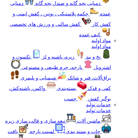
دمپایی بچه گانه و صندل بچه گانه
دمپایی
عمده
چکمه پلاستیکی ، پوتین ، کفش ایمنی و
کفش کار
کفش سالنی و ورزش های تخصصی
کیف عمده
مواد اولیه
مواد اولیه
نخ و بند
زیره، پاشنه و لژ
تکسون و
اشتروبل
پارچه، چرم طبیعی و مصنوعی
یراق‌آلات، فنر و شانک
شیمیایی و پلیمری
کفی و قدک
بسته‌بندی
واکس، پاشنه‌کش،
بوگیر کفش
چسب
خدمات تولید
خدمات تولید
ماشین آلات
تیغه سازی و قالب سازی زیره
چاپ و بسته بندی
لمینت پارچه
بافت