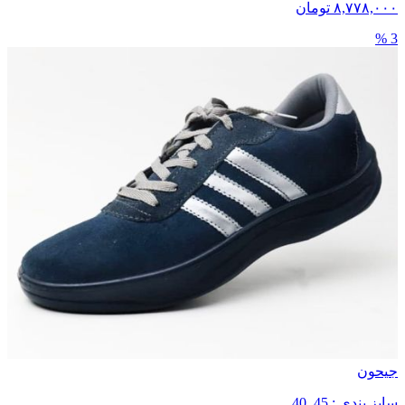
۸,۷۷۸,۰۰۰ تومان
3 %
جیحون
سایز بندی : 45_40