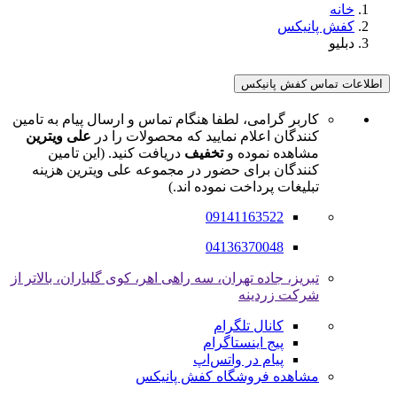
خانه
کفش پانیکس
دبلیو
اطلاعات تماس کفش پانیکس
کاربر گرامی، لطفا هنگام تماس و ارسال پیام به تامین
کنندگان اعلام نمایید که محصولات را در
علی ویترین
مشاهده نموده و
تخفیف
دریافت کنید. (این تامین
کنندگان برای حضور در مجموعه علی ویترین هزینه
تبلیغات پرداخت نموده اند.)
09141163522
04136370048
تبریز، جاده تهران، سه راهی اهر، کوی گلباران، بالاتر از
شرکت زردینه
کانال تلگرام
پیج اینستاگرام
پیام در واتس‌اپ
مشاهده فروشگاه کفش پانیکس