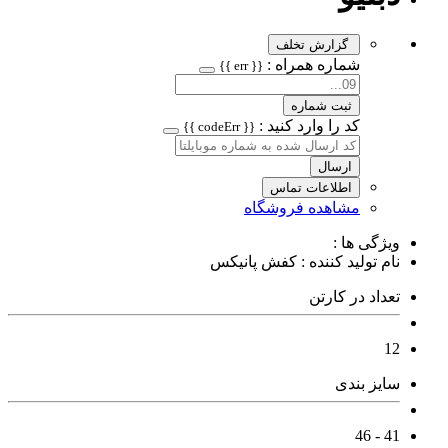
گزارش تخلف
شماره همراه :
{{ err }}
ثبت شماره
کد را وارد کنید :
{{ codeErr }}
ارسال
اطلاعات تماس
مشاهده فروشگاه
ویژگی ها :
نام تولید کننده : کفش پانیکس
تعداد در کارتن
12
سایز بندی
41 - 46