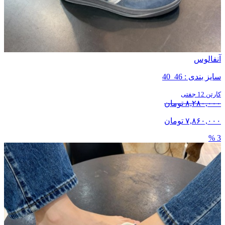
آنفالوس
سایز بندی : 46_40
کارتن 12 جفتی
۸,۲۸۰,۰۰۰ تومان
۷,۸۶۰,۰۰۰ تومان
3 %