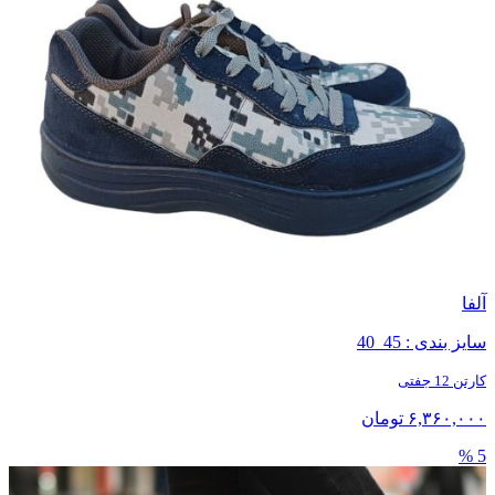
آلفا
سایز بندی : 45_40
کارتن 12 جفتی
۶,۳۶۰,۰۰۰ تومان
5 %