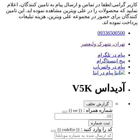
کاربر گرامی:لطفا در تماس و ارسال پیام به تامین کنندگان، اعلام
نمایید که محصولات را در علی ویترین مشاهده نموده اید. این تامین
کنندگان برای حضور در مجموعه علی ویترین، هزینه تبلیغات
پرداخت نموده اند.
09336500500
تهران، شهرک ولیعصر
پیام در تلگرام
پیج اینستاگرام
پیام در واتس‌اپ
پیام در ایتا
آدیداس V5K
گزارش تخلف
شماره همراه :
{{ err }}
ثبت شماره
کد را وارد کنید :
{{ codeErr }}