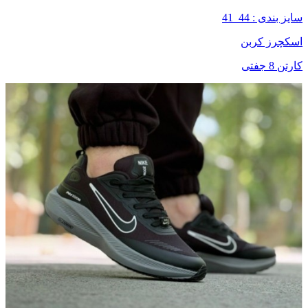
سایز بندی : 44_41
اسکچرز کربن
کارتن 8 جفتی