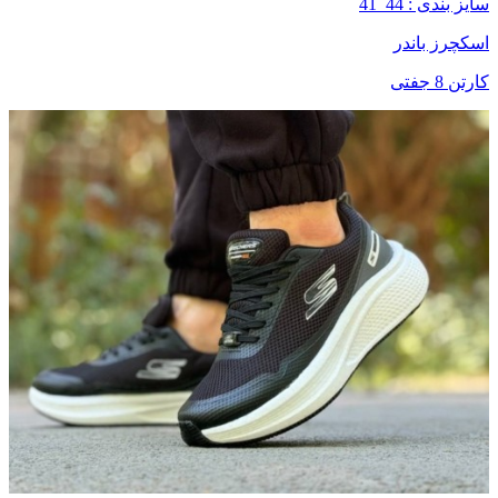
سایز بندی : 44_41
اسکچرز باندر
کارتن 8 جفتی