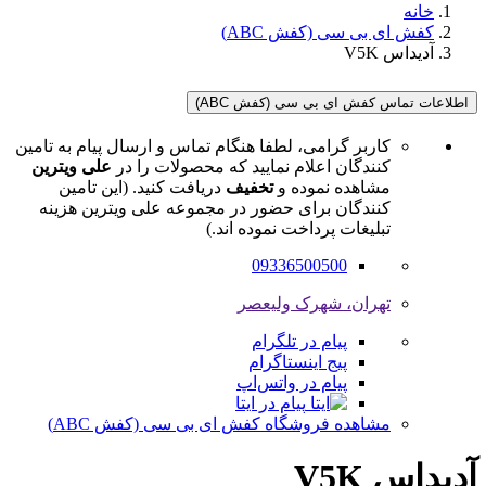
خانه
کفش ای بی سی (کفش ABC)
آدیداس V5K
اطلاعات تماس کفش ای بی سی (کفش ABC)
کاربر گرامی، لطفا هنگام تماس و ارسال پیام به تامین
کنندگان اعلام نمایید که محصولات را در
علی ویترین
مشاهده نموده و
تخفیف
دریافت کنید. (این تامین
کنندگان برای حضور در مجموعه علی ویترین هزینه
تبلیغات پرداخت نموده اند.)
09336500500
تهران، شهرک ولیعصر
پیام در تلگرام
پیج اینستاگرام
پیام در واتس‌اپ
پیام در ایتا
مشاهده فروشگاه کفش ای بی سی (کفش ABC)
آدیداس V5K