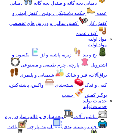
دمپایی بچه گانه و صندل بچه گانه
دمپایی
عمده
چکمه پلاستیکی ، پوتین ، کفش ایمنی و
کفش کار
کفش سالنی و ورزش های تخصصی
کیف عمده
مواد اولیه
مواد اولیه
نخ و بند
زیره، پاشنه و لژ
تکسون و
اشتروبل
پارچه، چرم طبیعی و مصنوعی
یراق‌آلات، فنر و شانک
شیمیایی و پلیمری
کفی و قدک
بسته‌بندی
واکس، پاشنه‌کش،
بوگیر کفش
چسب
خدمات تولید
خدمات تولید
ماشین آلات
تیغه سازی و قالب سازی زیره
چاپ و بسته بندی
لمینت پارچه
بافت