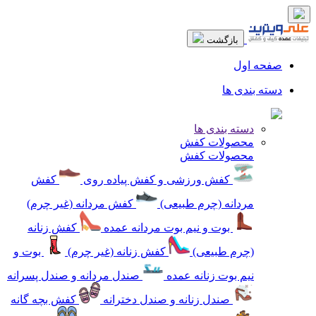
بازگشت
صفحه اول
دسته بندی ها
دسته بندی ها
محصولات کفش
محصولات کفش
کفش ورزشی و کفش پیاده روی
کفش
مردانه (چرم طبیعی)
کفش مردانه (غیر چرم)
بوت و نیم بوت مردانه عمده
کفش زنانه
(چرم طبیعی)
کفش زنانه (غیر چرم)
بوت و
نیم بوت زنانه عمده
صندل مردانه و صندل پسرانه
صندل زنانه و صندل دخترانه
کفش بچه گانه