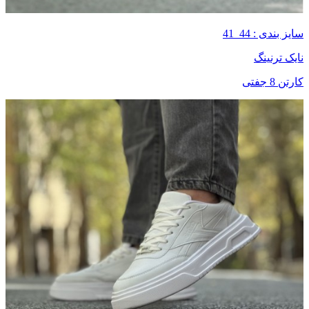
سایز بندی : 44_41
نایک ترنینگ
کارتن 8 جفتی