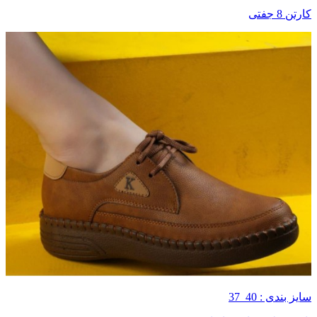
کارتن 8 جفتی
سایز بندی : 40_37