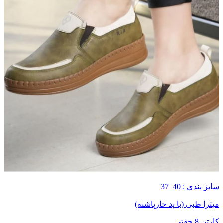
سایز بندی : 40_37
میترا طبی (با پد خارپاشنه)
کارتن 8 جفتی