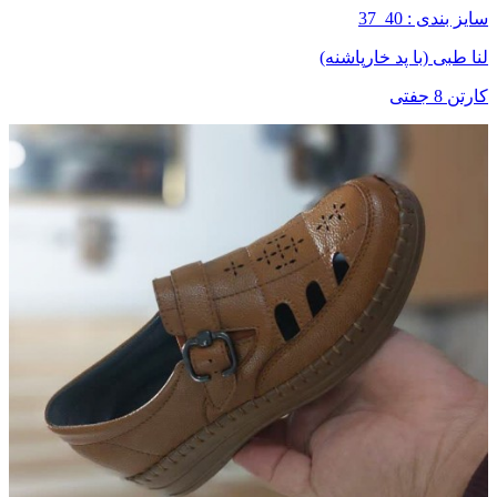
سایز بندی : 40_37
لنا طبی (با پد خارپاشنه)
کارتن 8 جفتی