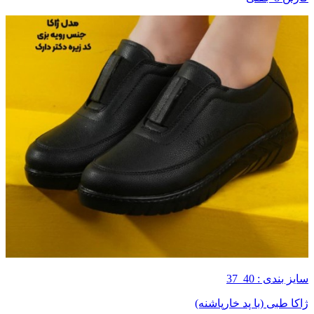
سایز بندی : 40_37
ژاکا طبی (با پد خارپاشنه)