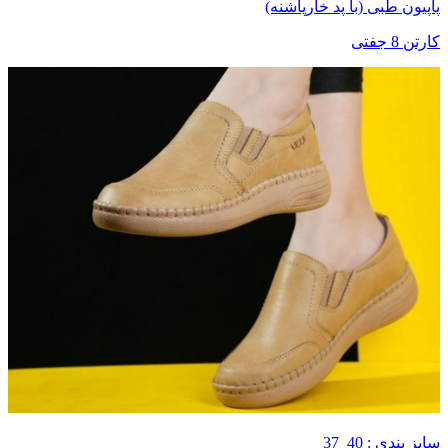
پاپیون طبی (با پد خارپاشنه)
کارتن 8 جفتی
سایز بندی : 40_37