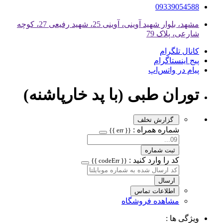
09339054588
مشهد، بلوار شهید آوینی، آوینی 25، شهید رفیعی 27، کوچه
شارعی، پلاک 79
کانال تلگرام
پیج اینستاگرام
پیام در واتس‌اپ
توران طبی (با پد خارپاشنه)
گزارش تخلف
شماره همراه :
{{ err }}
ثبت شماره
کد را وارد کنید :
{{ codeErr }}
ارسال
اطلاعات تماس
مشاهده فروشگاه
ویژگی ها :