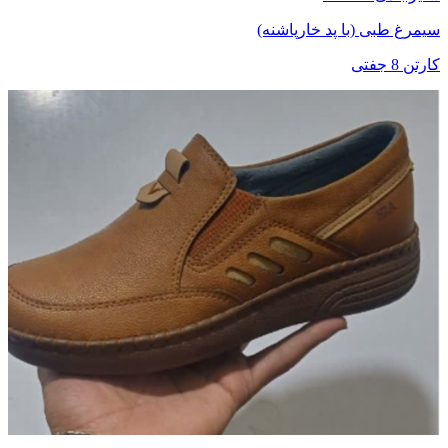
سیمرغ طبی (با پد خارپاشنه)
کارتن 8 جفتی