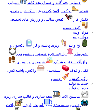
دمپایی بچه گانه و صندل بچه گانه
دمپایی
عمده
چکمه پلاستیکی ، پوتین ، کفش ایمنی و
کفش کار
کفش سالنی و ورزش های تخصصی
کیف عمده
مواد اولیه
مواد اولیه
نخ و بند
زیره، پاشنه و لژ
تکسون و
اشتروبل
پارچه، چرم طبیعی و مصنوعی
یراق‌آلات، فنر و شانک
شیمیایی و پلیمری
کفی و قدک
بسته‌بندی
واکس، پاشنه‌کش،
بوگیر کفش
چسب
خدمات تولید
خدمات تولید
ماشین آلات
تیغه سازی و قالب سازی زیره
چاپ و بسته بندی
لمینت پارچه
بافت