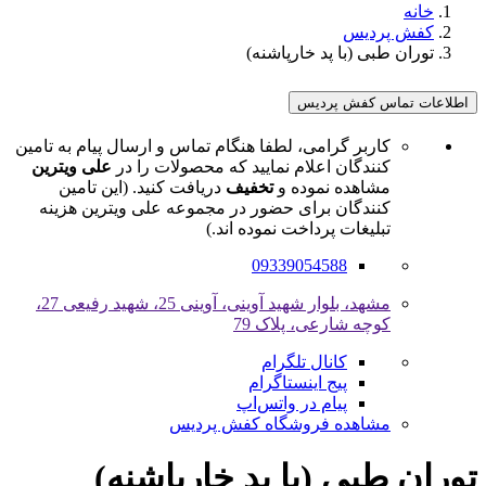
خانه
کفش پردیس
توران طبی (با پد خارپاشنه)
اطلاعات تماس کفش پردیس
کاربر گرامی، لطفا هنگام تماس و ارسال پیام به تامین
کنندگان اعلام نمایید که محصولات را در
علی ویترین
مشاهده نموده و
تخفیف
دریافت کنید. (این تامین
کنندگان برای حضور در مجموعه علی ویترین هزینه
تبلیغات پرداخت نموده اند.)
09339054588
مشهد، بلوار شهید آوینی، آوینی 25، شهید رفیعی 27،
کوچه شارعی، پلاک 79
کانال تلگرام
پیج اینستاگرام
پیام در واتس‌اپ
مشاهده فروشگاه کفش پردیس
توران طبی (با پد خارپاشنه)