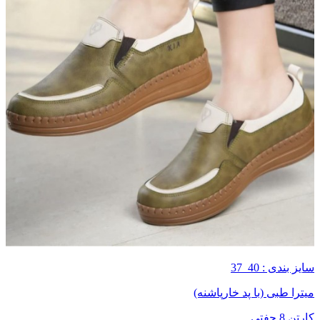
سایز بندی : 40_37
میترا طبی (با پد خارپاشنه)
کارتن 8 جفتی