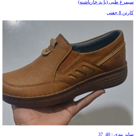
سیمرغ طبی (با پد خارپاشنه)
کارتن 8 جفتی
سایز بندی : 40_37