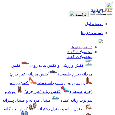
بازگشت
صفحه اول
دسته بندی ها
دسته بندی ها
محصولات کفش
محصولات کفش
کفش ورزشی و کفش پیاده روی
کفش
مردانه (چرم طبیعی)
کفش مردانه (غیر چرم)
بوت و نیم بوت مردانه عمده
کفش زنانه
(چرم طبیعی)
کفش زنانه (غیر چرم)
بوت و
نیم بوت زنانه عمده
صندل مردانه و صندل پسرانه
صندل زنانه و صندل دخترانه
کفش بچه گانه