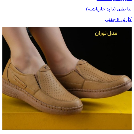
لنا طبی (با پد خارپاشنه)
کارتن 8 جفتی