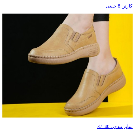
کارتن 8 جفتی
سایز بندی : 40_37