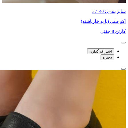
سایز بندی : 40_37
اکو طبی (با پد خارپاشنه)
کارتن 8 جفتی
اشتراک گذاری
ذخیره