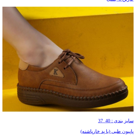
سایز بندی : 40_37
پاپیون طبی (با پد خارپاشنه)