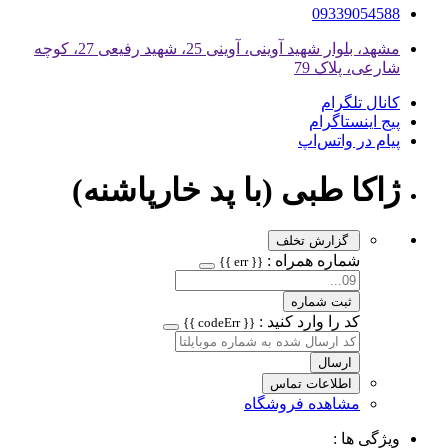
09339054588
مشهد، بلوار شهید آوینی، آوینی 25، شهید رفیعی 27، کوچه
شارعی، پلاک 79
کانال تلگرام
پیج اینستاگرام
پیام در واتس‌اپ
ژاکا طبی (با پد خارپاشنه)
گزارش تخلف
شماره همراه :
{{ err }}
ثبت شماره
کد را وارد کنید :
{{ codeErr }}
ارسال
اطلاعات تماس
مشاهده فروشگاه
ویژگی ها :