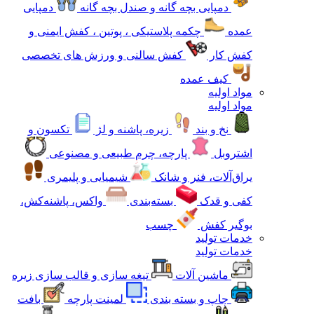
دمپایی بچه گانه و صندل بچه گانه
دمپایی
عمده
چکمه پلاستیکی ، پوتین ، کفش ایمنی و
کفش کار
کفش سالنی و ورزش های تخصصی
کیف عمده
مواد اولیه
مواد اولیه
نخ و بند
زیره، پاشنه و لژ
تکسون و
اشتروبل
پارچه، چرم طبیعی و مصنوعی
یراق‌آلات، فنر و شانک
شیمیایی و پلیمری
کفی و قدک
بسته‌بندی
واکس، پاشنه‌کش،
بوگیر کفش
چسب
خدمات تولید
خدمات تولید
ماشین آلات
تیغه سازی و قالب سازی زیره
چاپ و بسته بندی
لمینت پارچه
بافت