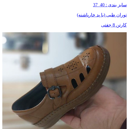
سایز بندی : 40_37
توران طبی (با پد خارپاشنه)
کارتن 8 جفتی