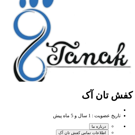
کفش تان آک
تاریخ عضویت :
1 سال و 5 ماه پیش
درباره ما
اطلاعات تماس کفش تان آک