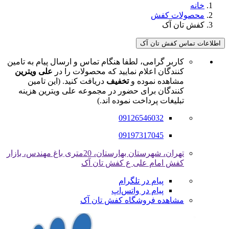
خانه
محصولات کفش
کفش تان آک
اطلاعات تماس کفش تان آک
کاربر گرامی، لطفا هنگام تماس و ارسال پیام به تامین
کنندگان اعلام نمایید که محصولات را در
علی ویترین
مشاهده نموده و
تخفیف
دریافت کنید. (این تامین
کنندگان برای حضور در مجموعه علی ویترین هزینه
تبلیغات پرداخت نموده اند.)
09126546032
09197317045
تهران، شهرستان بهارستان، 20متری باغ مهندس، بازار
کفش امام علی ع کفش تان آک
پیام در تلگرام
پیام در واتس‌اپ
مشاهده فروشگاه کفش تان آک