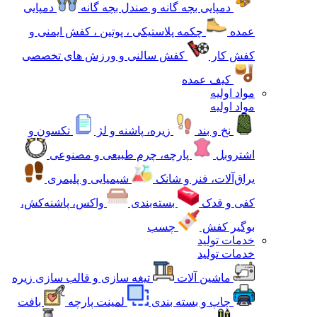
دمپایی بچه گانه و صندل بچه گانه
دمپایی
عمده
چکمه پلاستیکی ، پوتین ، کفش ایمنی و
کفش کار
کفش سالنی و ورزش های تخصصی
کیف عمده
مواد اولیه
مواد اولیه
نخ و بند
زیره، پاشنه و لژ
تکسون و
اشتروبل
پارچه، چرم طبیعی و مصنوعی
یراق‌آلات، فنر و شانک
شیمیایی و پلیمری
کفی و قدک
بسته‌بندی
واکس، پاشنه‌کش،
بوگیر کفش
چسب
خدمات تولید
خدمات تولید
ماشین آلات
تیغه سازی و قالب سازی زیره
چاپ و بسته بندی
لمینت پارچه
بافت