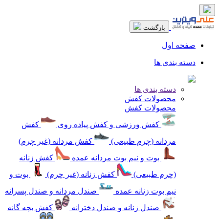
بازگشت
صفحه اول
دسته بندی ها
دسته بندی ها
محصولات کفش
محصولات کفش
کفش ورزشی و کفش پیاده روی
کفش
مردانه (چرم طبیعی)
کفش مردانه (غیر چرم)
بوت و نیم بوت مردانه عمده
کفش زنانه
(چرم طبیعی)
کفش زنانه (غیر چرم)
بوت و
نیم بوت زنانه عمده
صندل مردانه و صندل پسرانه
صندل زنانه و صندل دخترانه
کفش بچه گانه