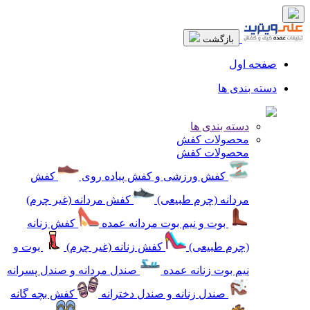
بازگشت
صفحه اول
دسته بندی ها
دسته بندی ها
محصولات کفش
محصولات کفش
کفش ورزشی و کفش پیاده روی
کفش
مردانه (چرم طبیعی)
کفش مردانه (غیر چرم)
بوت و نیم بوت مردانه عمده
کفش زنانه
(چرم طبیعی)
کفش زنانه (غیر چرم)
بوت و
نیم بوت زنانه عمده
صندل مردانه و صندل پسرانه
صندل زنانه و صندل دخترانه
کفش بچه گانه