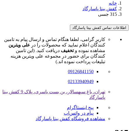
خانه
کفش بیتا پاسارگاد
315 جسی
اطلاعات تماس کفش بیتا پاسارگاد
کاربر گرامی، لطفا هنگام تماس و ارسال پیام به تامین
کنندگان اعلام نمایید که محصولات را در
علی ویترین
مشاهده نموده و
تخفیف
دریافت کنید. (این تامین
کنندگان برای حضور در مجموعه علی ویترین هزینه
تبلیغات پرداخت نموده اند.)
09126841150
02133940949
تهران، باغ سپهسالار، بن بست یاسری، پلاک 9 کفش بیتا
پاسارگاد
پیج اینستاگرام
پیام در واتس‌اپ
مشاهده فروشگاه کفش بیتا پاسارگاد