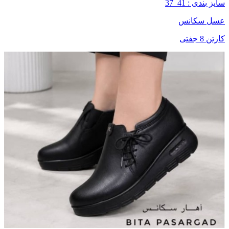
سایز بندی : 41_37
عسل سکانس
کارتن 8 جفتی