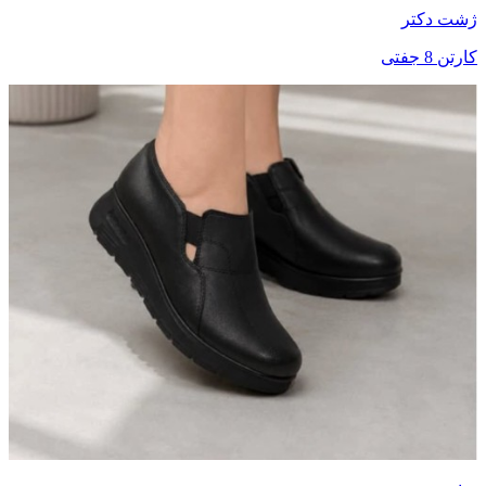
ژشت دکتر
کارتن 8 جفتی