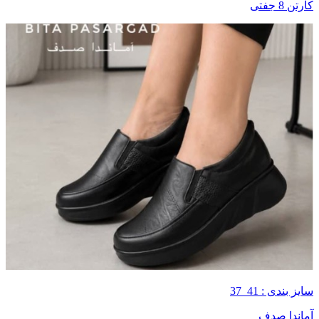
کارتن 8 جفتی
سایز بندی : 41_37
آماندا صدف