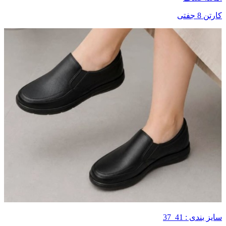
کارتن 8 جفتی
سایز بندی : 41_37