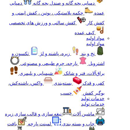
دمپایی بچه گانه و صندل بچه گانه
دمپایی
عمده
چکمه پلاستیکی ، پوتین ، کفش ایمنی و
کفش کار
کفش سالنی و ورزش های تخصصی
کیف عمده
مواد اولیه
مواد اولیه
نخ و بند
زیره، پاشنه و لژ
تکسون و
اشتروبل
پارچه، چرم طبیعی و مصنوعی
یراق‌آلات، فنر و شانک
شیمیایی و پلیمری
کفی و قدک
بسته‌بندی
واکس، پاشنه‌کش،
بوگیر کفش
چسب
خدمات تولید
خدمات تولید
ماشین آلات
تیغه سازی و قالب سازی زیره
چاپ و بسته بندی
لمینت پارچه
بافت