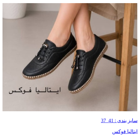
سایز بندی : 41_37
ایتالیا فوکس