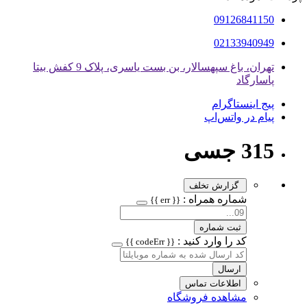
09126841150
02133940949
تهران، باغ سپهسالار، بن بست یاسری، پلاک 9 کفش بیتا
پاسارگاد
پیج اینستاگرام
پیام در واتس‌اپ
315 جسی
گزارش تخلف
شماره همراه :
{{ err }}
ثبت شماره
کد را وارد کنید :
{{ codeErr }}
ارسال
اطلاعات تماس
مشاهده فروشگاه