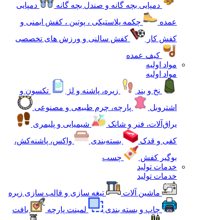
دمپایی بچه گانه و صندل بچه گانه
دمپایی
عمده
چکمه پلاستیکی ، پوتین ، کفش ایمنی و
کفش کار
کفش سالنی و ورزش های تخصصی
کیف عمده
مواد اولیه
مواد اولیه
نخ و بند
زیره، پاشنه و لژ
تکسون و
اشتروبل
پارچه، چرم طبیعی و مصنوعی
یراق‌آلات، فنر و شانک
شیمیایی و پلیمری
کفی و قدک
بسته‌بندی
واکس، پاشنه‌کش،
بوگیر کفش
چسب
خدمات تولید
خدمات تولید
ماشین آلات
تیغه سازی و قالب سازی زیره
چاپ و بسته بندی
لمینت پارچه
بافت