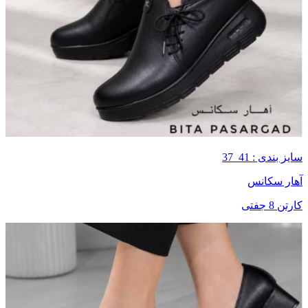
سایز بندی : 41_37
آهار سکانس
کارتن 8 جفتی