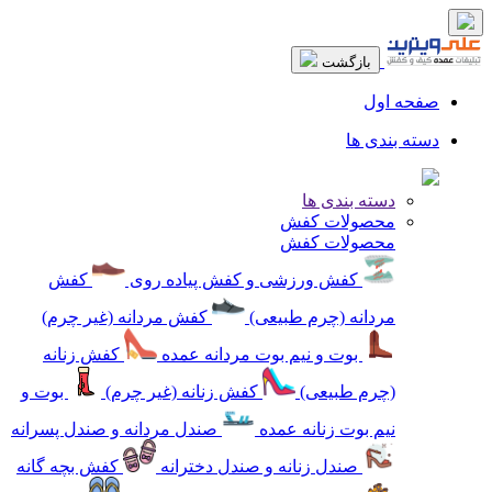
بازگشت
صفحه اول
دسته بندی ها
دسته بندی ها
محصولات کفش
محصولات کفش
کفش ورزشی و کفش پیاده روی
کفش
مردانه (چرم طبیعی)
کفش مردانه (غیر چرم)
بوت و نیم بوت مردانه عمده
کفش زنانه
(چرم طبیعی)
کفش زنانه (غیر چرم)
بوت و
نیم بوت زنانه عمده
صندل مردانه و صندل پسرانه
صندل زنانه و صندل دخترانه
کفش بچه گانه