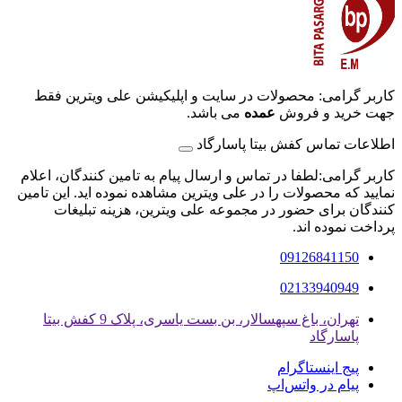
کاربر گرامی: محصولات در سایت و اپلیکیشن علی ویترین فقط
جهت خرید و فروش
عمده
می باشد.
اطلاعات تماس کفش بیتا پاسارگاد
کاربر گرامی:لطفا در تماس و ارسال پیام به تامین کنندگان، اعلام
نمایید که محصولات را در علی ویترین مشاهده نموده اید. این تامین
کنندگان برای حضور در مجموعه علی ویترین، هزینه تبلیغات
پرداخت نموده اند.
09126841150
02133940949
تهران، باغ سپهسالار، بن بست یاسری، پلاک 9 کفش بیتا
پاسارگاد
پیج اینستاگرام
پیام در واتس‌اپ