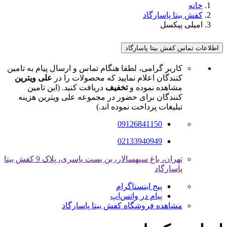
خانه
کفش بیتا پاسارگاد
امیلی پیکسل
اطلاعات تماس کفش بیتا پاسارگاد
کاربر گرامی، لطفا هنگام تماس و ارسال پیام به تامین
کنندگان اعلام نمایید که محصولات را در
علی ویترین
مشاهده نموده و
تخفیف
دریافت کنید. (این تامین
کنندگان برای حضور در مجموعه علی ویترین هزینه
تبلیغات پرداخت نموده اند.)
09126841150
02133940949
تهران، باغ سپهسالار، بن بست یاسری، پلاک 9 کفش بیتا
پاسارگاد
پیج اینستاگرام
پیام در واتس‌اپ
مشاهده فروشگاه کفش بیتا پاسارگاد