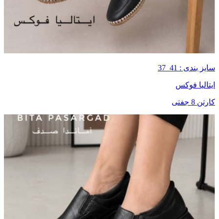
سایز بندی : 41_37
ایتالیا فوکس
کارتن 8 جفتی