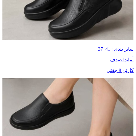
سایز بندی : 41_37
آماندا صدف
کارتن 8 جفتی