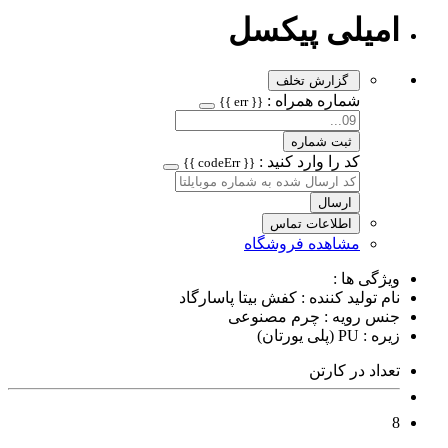
امیلی پیکسل
گزارش تخلف
شماره همراه :
{{ err }}
ثبت شماره
کد را وارد کنید :
{{ codeErr }}
ارسال
اطلاعات تماس
مشاهده فروشگاه
ویژگی ها :
نام تولید کننده : کفش بیتا پاسارگاد
جنس رویه : چرم مصنوعی
زیره : PU (پلی یورتان)
تعداد در کارتن
8