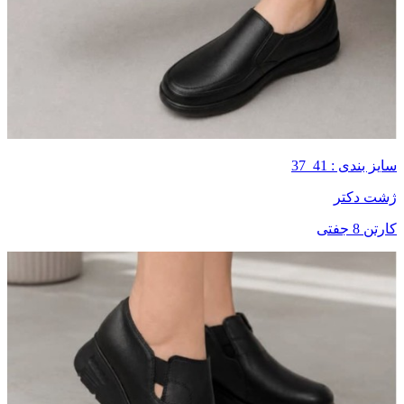
سایز بندی : 41_37
ژشت دکتر
کارتن 8 جفتی