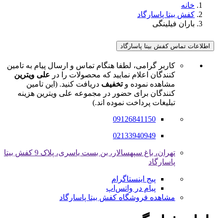
خانه
کفش بیتا پاسارگاد
باران فیلینگی
اطلاعات تماس کفش بیتا پاسارگاد
کاربر گرامی، لطفا هنگام تماس و ارسال پیام به تامین
کنندگان اعلام نمایید که محصولات را در
علی ویترین
مشاهده نموده و
تخفیف
دریافت کنید. (این تامین
کنندگان برای حضور در مجموعه علی ویترین هزینه
تبلیغات پرداخت نموده اند.)
09126841150
02133940949
تهران، باغ سپهسالار، بن بست یاسری، پلاک 9 کفش بیتا
پاسارگاد
پیج اینستاگرام
پیام در واتس‌اپ
مشاهده فروشگاه کفش بیتا پاسارگاد