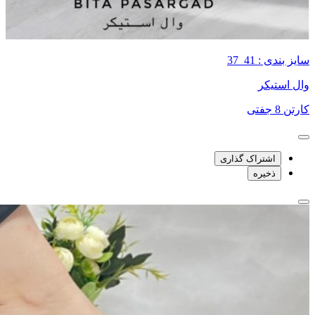
سایز بندی : 41_37
وال استیکر
کارتن 8 جفتی
اشتراک گذاری
ذخیره