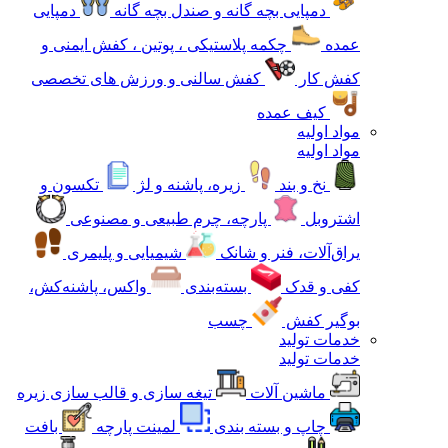
دمپایی بچه گانه و صندل بچه گانه
دمپایی
عمده
چکمه پلاستیکی ، پوتین ، کفش ایمنی و
کفش کار
کفش سالنی و ورزش های تخصصی
کیف عمده
مواد اولیه
مواد اولیه
نخ و بند
زیره، پاشنه و لژ
تکسون و
اشتروبل
پارچه، چرم طبیعی و مصنوعی
یراق‌آلات، فنر و شانک
شیمیایی و پلیمری
کفی و قدک
بسته‌بندی
واکس، پاشنه‌کش،
بوگیر کفش
چسب
خدمات تولید
خدمات تولید
ماشین آلات
تیغه سازی و قالب سازی زیره
چاپ و بسته بندی
لمینت پارچه
بافت