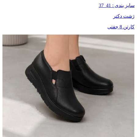
سایز بندی : 41_37
ژشت دکتر
کارتن 8 جفتی