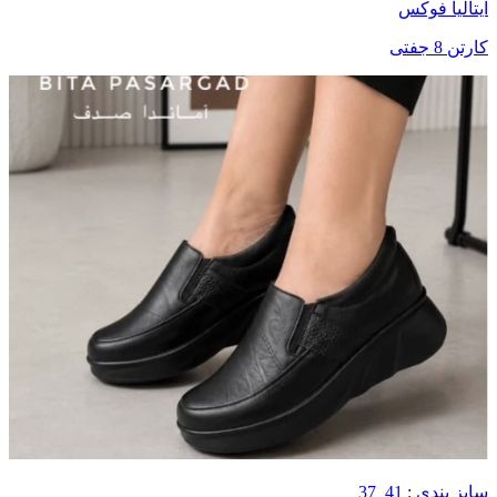
ایتالیا فوکس
کارتن 8 جفتی
سایز بندی : 41_37