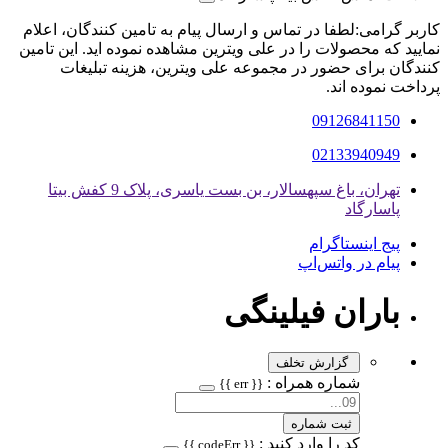
کاربر گرامی:لطفا در تماس و ارسال پیام به تامین کنندگان، اعلام
نمایید که محصولات را در علی ویترین مشاهده نموده اید. این تامین
کنندگان برای حضور در مجموعه علی ویترین، هزینه تبلیغات
پرداخت نموده اند.
09126841150
02133940949
تهران، باغ سپهسالار، بن بست یاسری، پلاک 9 کفش بیتا
پاسارگاد
پیج اینستاگرام
پیام در واتس‌اپ
باران فیلینگی
گزارش تخلف
شماره همراه :
{{ err }}
ثبت شماره
کد را وارد کنید :
{{ codeErr }}