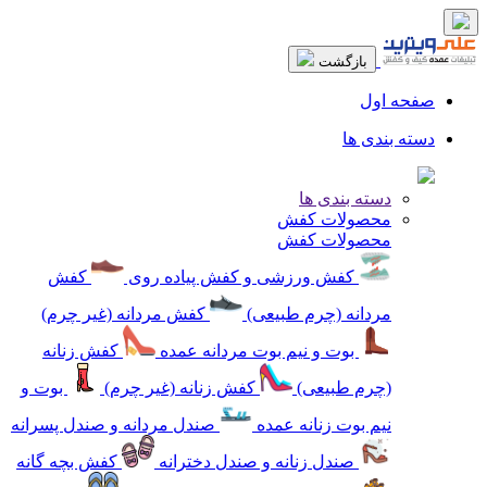
بازگشت
صفحه اول
دسته بندی ها
دسته بندی ها
محصولات کفش
محصولات کفش
کفش ورزشی و کفش پیاده روی
کفش
مردانه (چرم طبیعی)
کفش مردانه (غیر چرم)
بوت و نیم بوت مردانه عمده
کفش زنانه
(چرم طبیعی)
کفش زنانه (غیر چرم)
بوت و
نیم بوت زنانه عمده
صندل مردانه و صندل پسرانه
صندل زنانه و صندل دخترانه
کفش بچه گانه