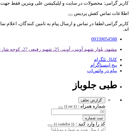
کاربر گرامی: محصولات در سایت و اپلیکیشن علی ویترین فقط جهت
اطلاعات تماس کفش پردیس
کاربر گرامی:لطفا در تماس و ارسال پیام به تامین کنندگان، اعلام نم
اند.
09339054588
مشهد، بلوار شهید آوینی، آوینی 25، شهید رفیعی 27، کوچه شارعی، پلاک 79
کانال تلگرام
پیج اینستاگرام
پیام در واتس‌اپ
طبی جلوباز
گزارش تخلف
شماره همراه :
{{ err }}
ثبت شماره
کد را وارد کنید :
{{ codeErr }}