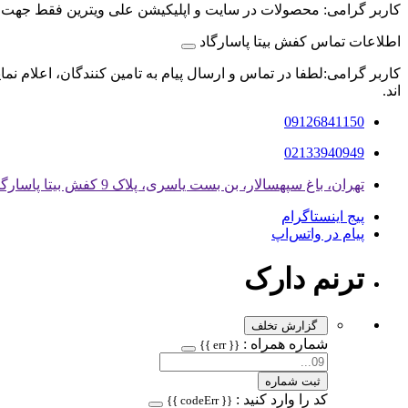
کاربر گرامی: محصولات در سایت و اپلیکیشن علی ویترین فقط جهت
اطلاعات تماس کفش بیتا پاسارگاد
کاربر گرامی:لطفا در تماس و ارسال پیام به تامین کنندگان، اعلام نم
اند.
09126841150
02133940949
تهران، باغ سپهسالار، بن بست یاسری، پلاک 9 کفش بیتا پاسارگاد
پیج اینستاگرام
پیام در واتس‌اپ
ترنم دارک
گزارش تخلف
شماره همراه :
{{ err }}
ثبت شماره
کد را وارد کنید :
{{ codeErr }}