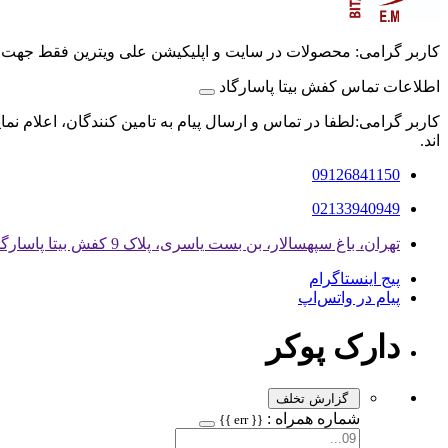
کاربر گرامی: محصولات در سایت و اپلیکیشن علی ویترین فقط جهت
اطلاعات تماس کفش بیتا پاسارگاد
کاربر گرامی:لطفا در تماس و ارسال پیام به تامین کنندگان، اعلام نم
اند.
09126841150
02133940949
تهران، باغ سپهسالار، بن بست یاسری، پلاک 9 کفش بیتا پاسارگاد
پیج اینستاگرام
پیام در واتس‌اپ
دارک پوکر
گزارش تخلف
شماره همراه :
{{ err }}