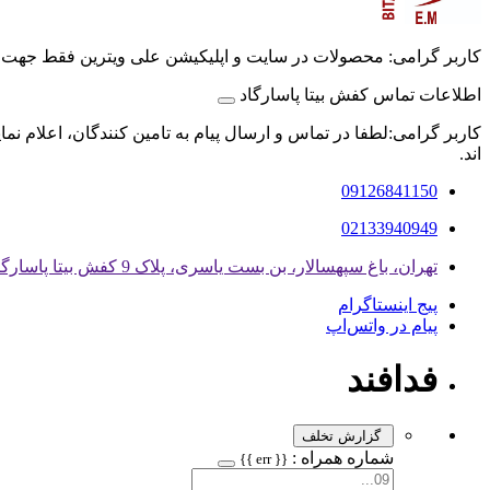
کاربر گرامی: محصولات در سایت و اپلیکیشن علی ویترین فقط جهت
اطلاعات تماس کفش بیتا پاسارگاد
کاربر گرامی:لطفا در تماس و ارسال پیام به تامین کنندگان، اعلام نم
اند.
09126841150
02133940949
تهران، باغ سپهسالار، بن بست یاسری، پلاک 9 کفش بیتا پاسارگاد
پیج اینستاگرام
پیام در واتس‌اپ
فدافند
گزارش تخلف
شماره همراه :
{{ err }}