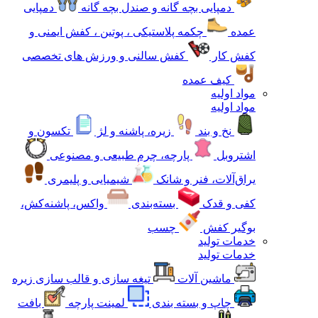
دمپایی بچه گانه و صندل بچه گانه
دمپایی
عمده
چکمه پلاستیکی ، پوتین ، کفش ایمنی و
کفش کار
کفش سالنی و ورزش های تخصصی
کیف عمده
مواد اولیه
مواد اولیه
نخ و بند
زیره، پاشنه و لژ
تکسون و
اشتروبل
پارچه، چرم طبیعی و مصنوعی
یراق‌آلات، فنر و شانک
شیمیایی و پلیمری
کفی و قدک
بسته‌بندی
واکس، پاشنه‌کش،
بوگیر کفش
چسب
خدمات تولید
خدمات تولید
ماشین آلات
تیغه سازی و قالب سازی زیره
چاپ و بسته بندی
لمینت پارچه
بافت