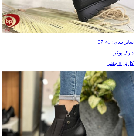
سایز بندی : 41_37
دارک پوکر
کارتن 8 جفتی