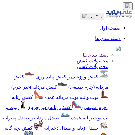
بازگشت
صفحه اول
دسته بندی ها
دسته بندی ها
محصولات کفش
محصولات کفش
کفش ورزشی و کفش پیاده روی
کفش
مردانه (چرم طبیعی)
کفش مردانه (غیر چرم)
بوت و نیم بوت مردانه عمده
کفش زنانه
(چرم طبیعی)
کفش زنانه (غیر چرم)
بوت و
نیم بوت زنانه عمده
صندل مردانه و صندل پسرانه
صندل زنانه و صندل دخترانه
کفش بچه گانه