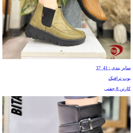
سایز بندی : 41_37
بوت ترافیک
کارتن 8 جفتی