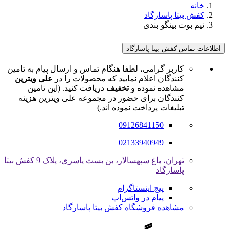
خانه
کفش بیتا پاسارگاد
نیم بوت بینگو بندی
اطلاعات تماس کفش بیتا پاسارگاد
کاربر گرامی، لطفا هنگام تماس و ارسال پیام به تامین
کنندگان اعلام نمایید که محصولات را در
علی ویترین
مشاهده نموده و
تخفیف
دریافت کنید. (این تامین
کنندگان برای حضور در مجموعه علی ویترین هزینه
تبلیغات پرداخت نموده اند.)
09126841150
02133940949
تهران، باغ سپهسالار، بن بست یاسری، پلاک 9 کفش بیتا
پاسارگاد
پیج اینستاگرام
پیام در واتس‌اپ
مشاهده فروشگاه کفش بیتا پاسارگاد