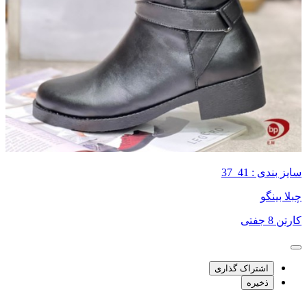
سایز بندی : 41_37
چبلا بینگو
کارتن 8 جفتی
اشتراک گذاری
ذخیره