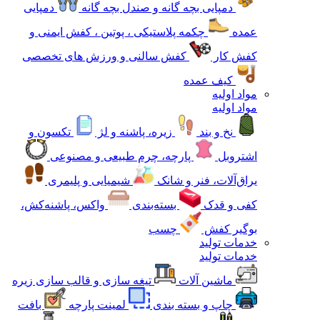
دمپایی بچه گانه و صندل بچه گانه
دمپایی
عمده
چکمه پلاستیکی ، پوتین ، کفش ایمنی و
کفش کار
کفش سالنی و ورزش های تخصصی
کیف عمده
مواد اولیه
مواد اولیه
نخ و بند
زیره، پاشنه و لژ
تکسون و
اشتروبل
پارچه، چرم طبیعی و مصنوعی
یراق‌آلات، فنر و شانک
شیمیایی و پلیمری
کفی و قدک
بسته‌بندی
واکس، پاشنه‌کش،
بوگیر کفش
چسب
خدمات تولید
خدمات تولید
ماشین آلات
تیغه سازی و قالب سازی زیره
چاپ و بسته بندی
لمینت پارچه
بافت