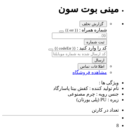
مینی بوت سون
گزارش تخلف
شماره همراه :
{{ err }}
ثبت شماره
کد را وارد کنید :
{{ codeErr }}
ارسال
اطلاعات تماس
مشاهده فروشگاه
ویژگی ها :
نام تولید کننده : کفش بیتا پاسارگاد
جنس رویه : چرم مصنوعی
زیره : PU (پلی یورتان)
تعداد در کارتن
8