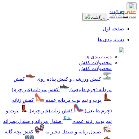
بازگشت
صفحه اول
دسته بندی ها
دسته بندی ها
محصولات کفش
محصولات کفش
کفش ورزشی و کفش پیاده روی
کفش
مردانه (چرم طبیعی)
کفش مردانه (غیر چرم)
بوت و نیم بوت مردانه عمده
کفش زنانه
(چرم طبیعی)
کفش زنانه (غیر چرم)
بوت و
نیم بوت زنانه عمده
صندل مردانه و صندل پسرانه
صندل زنانه و صندل دخترانه
کفش بچه گانه