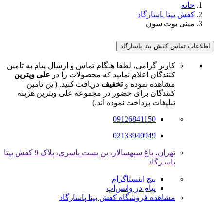
خانه
کفش بیتا پاسارگاد
مینی بوت سون
اطلاعات تماس کفش بیتا پاسارگاد
کاربر گرامی، لطفا هنگام تماس و ارسال پیام به تامین
کنندگان اعلام نمایید که محصولات را در
علی ویترین
مشاهده نموده و
تخفیف
دریافت کنید. (این تامین
کنندگان برای حضور در مجموعه علی ویترین هزینه
تبلیغات پرداخت نموده اند.)
09126841150
02133940949
تهران، باغ سپهسالار، بن بست یاسری، پلاک 9 کفش بیتا
پاسارگاد
پیج اینستاگرام
پیام در واتس‌اپ
مشاهده فروشگاه کفش بیتا پاسارگاد