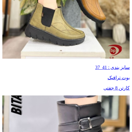
سایز بندی : 41_37
بوت ترافیک
کارتن 8 جفتی