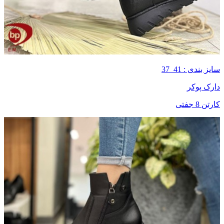
سایز بندی : 41_37
دارک پوکر
کارتن 8 جفتی