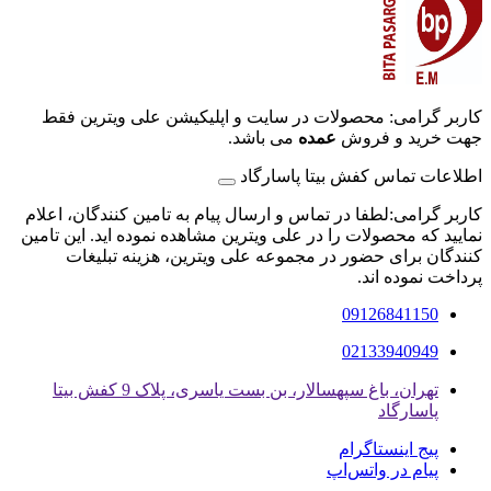
کاربر گرامی: محصولات در سایت و اپلیکیشن علی ویترین فقط
جهت خرید و فروش
عمده
می باشد.
اطلاعات تماس کفش بیتا پاسارگاد
کاربر گرامی:لطفا در تماس و ارسال پیام به تامین کنندگان، اعلام
نمایید که محصولات را در علی ویترین مشاهده نموده اید. این تامین
کنندگان برای حضور در مجموعه علی ویترین، هزینه تبلیغات
پرداخت نموده اند.
09126841150
02133940949
تهران، باغ سپهسالار، بن بست یاسری، پلاک 9 کفش بیتا
پاسارگاد
پیج اینستاگرام
پیام در واتس‌اپ