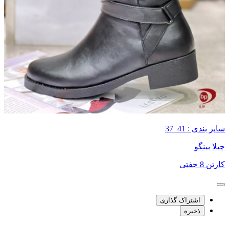
سایز بندی : 41_37
چبلا بینگو
کارتن 8 جفتی
اشتراک گذاری
ذخیره